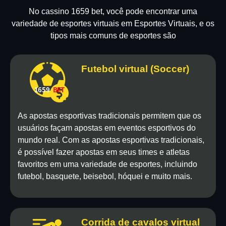
No cassino 1659 bet, você pode encontrar uma
variedade de esportes virtuais em Esportes Virtuais, e os
tipos mais comuns de esportes são
Futebol virtual (Soccer)
As apostas esportivas tradicionais permitem que os
usuários façam apostas em eventos esportivos do
mundo real. Com as apostas esportivas tradicionais,
é possível fazer apostas em seus times e atletas
favoritos em uma variedade de esportes, incluindo
futebol, basquete, beisebol, hóquei e muito mais.
Corrida de cavalos virtual