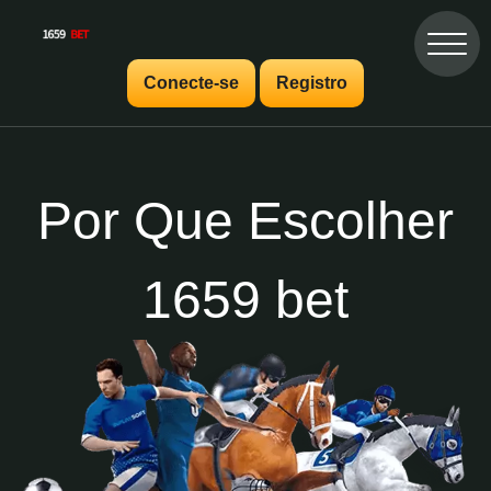
Conecte-se
Registro
Por Que Escolher
1659 bet