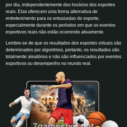
por dia, independentemente dos horários dos esportes
reais. Elas oferecem uma forma alternativa de
entretenimento para os entusiastas do esporte,
especialmente durante os períodos em que os eventos
esportivos reais não estão ocorrendo ativamente.
Lembre-se de que os resultados dos esportes virtuais são
determinados por algoritmos, portanto, os resultados são
totalmente aleatórios e não são influenciados por eventos
esportivos ou desempenho no mundo real.