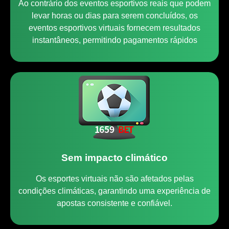
Ao contrário dos eventos esportivos reais que podem
levar horas ou dias para serem concluídos, os
eventos esportivos virtuais fornecem resultados
instantâneos, permitindo pagamentos rápidos
Sem impacto climático
Os esportes virtuais não são afetados pelas
condições climáticas, garantindo uma experiência de
apostas consistente e confiável.