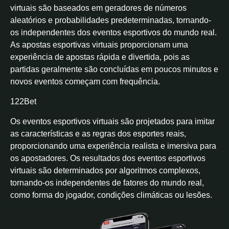
virtuais são baseados em geradores de números
aleatórios e probabilidades predeterminadas, tornando-
os independentes dos eventos esportivos do mundo real.
As apostas esportivas virtuais proporcionam uma
experiência de apostas rápida e divertida, pois as
partidas geralmente são concluídas em poucos minutos e
novos eventos começam com frequência.
122Bet
Os eventos esportivos virtuais são projetados para imitar
as características e as regras dos esportes reais,
proporcionando uma experiência realista e imersiva para
os apostadores. Os resultados dos eventos esportivos
virtuais são determinados por algoritmos complexos,
tornando-os independentes de fatores do mundo real,
como forma do jogador, condições climáticas ou lesões.