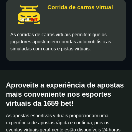
Corrida de carros virtual
As corridas de carros virtuais permitem que os
jogadores apostem em corridas automobilísticas
simuladas com carros e pistas virtuais.
Aproveite a experiência de apostas
mais conveniente nos esportes
virtuais da 1659 bet!
As apostas esportivas virtuais proporcionam uma
experiência de apostas rápida e contínua, pois os
eventos virtuais geralmente estão disponíveis 24 horas