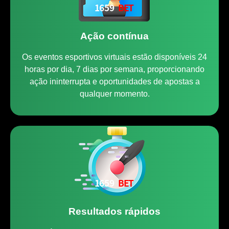
Ação contínua
Os eventos esportivos virtuais estão disponíveis 24
horas por dia, 7 dias por semana, proporcionando
ação ininterrupta e oportunidades de apostas a
qualquer momento.
Resultados rápidos