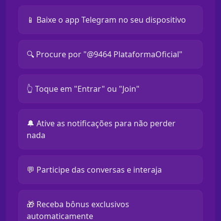
📱 Baixe o app Telegram no seu dispositivo
🔍 Procure por "@9464 PlataformaOficial"
👆 Toque em "Entrar" ou "Join"
🔔 Ative as notificações para não perder
nada
💬 Participe das conversas e interaja
🎁 Receba bônus exclusivos
automaticamente