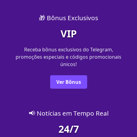
🎁 Bônus Exclusivos
VIP
Receba bônus exclusivos do Telegram,
promoções especiais e códigos promocionais
únicos!
Ver Bônus
📢 Notícias em Tempo Real
24/7