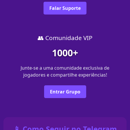
Falar Suporte
👥 Comunidade VIP
1000+
Junte-se a uma comunidade exclusiva de
jogadores e compartilhe experiências!
Entrar Grupo
📱 Como Seguir no Telegram