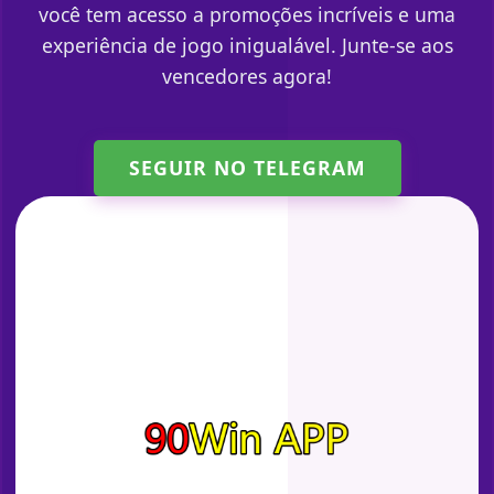
você tem acesso a promoções incríveis e uma
experiência de jogo inigualável. Junte-se aos
vencedores agora!
SEGUIR NO TELEGRAM