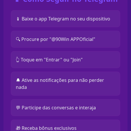
📱 Baixe o app Telegram no seu dispositivo
🔍 Procure por "@90Win APPOficial"
👆 Toque em "Entrar" ou "Join"
🔔 Ative as notificações para não perder
nada
💬 Participe das conversas e interaja
🎁 Receba bônus exclusivos