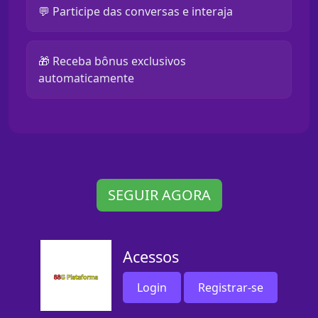
💬 Participe das conversas e interaja
🎁 Receba bônus exclusivos
automaticamente
SEGUIR AGORA
Acessos
Login
Registrar-se