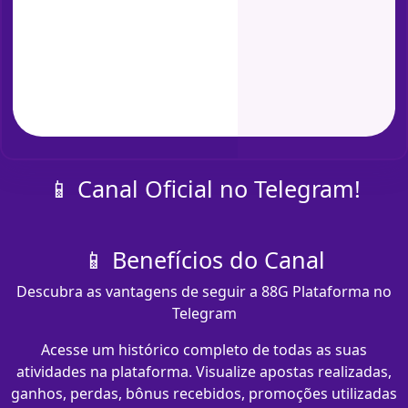
📱 Canal Oficial no Telegram!
📱 Benefícios do Canal
Descubra as vantagens de seguir a 88G Plataforma no
Telegram
Acesse um histórico completo de todas as suas
atividades na plataforma. Visualize apostas realizadas,
ganhos, perdas, bônus recebidos, promoções utilizadas