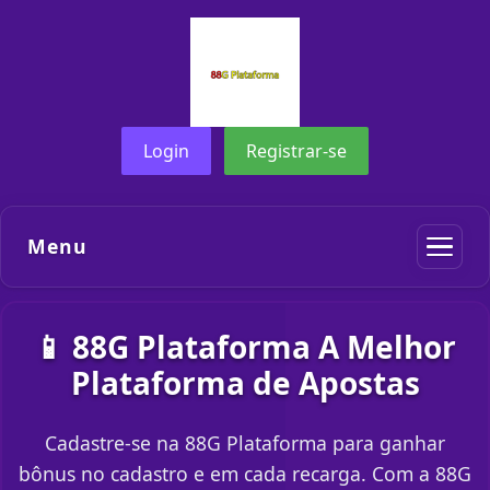
Login
Registrar-se
Menu
📱 88G Plataforma A Melhor
Plataforma de Apostas
Cadastre-se na 88G Plataforma para ganhar
bônus no cadastro e em cada recarga. Com a 88G