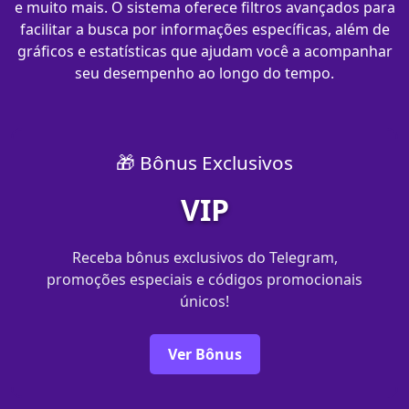
e muito mais. O sistema oferece filtros avançados para
facilitar a busca por informações específicas, além de
gráficos e estatísticas que ajudam você a acompanhar
seu desempenho ao longo do tempo.
🎁 Bônus Exclusivos
VIP
Receba bônus exclusivos do Telegram,
promoções especiais e códigos promocionais
únicos!
Ver Bônus