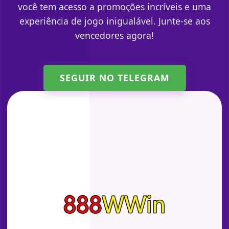
você tem acesso a promoções incríveis e uma
experiência de jogo inigualável. Junte-se aos
vencedores agora!
SEGUIR NO TELEGRAM