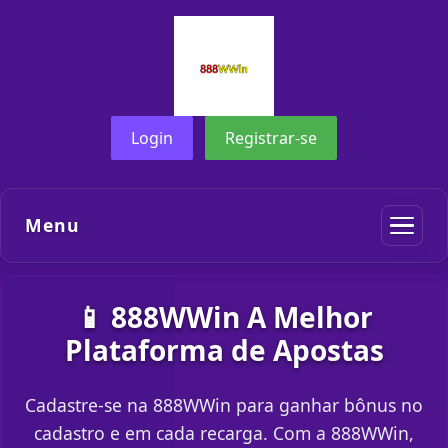
Login
Registrar-se
Menu
📱 888WWin A Melhor
Plataforma de Apostas
Cadastre-se na 888WWin para ganhar bônus no
cadastro e em cada recarga. Com a 888WWin,