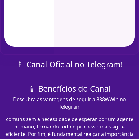
📱 Canal Oficial no Telegram!
📱 Benefícios do Canal
Descubra as vantagens de seguir a 888WWin no
Telegram
comuns sem a necessidade de esperar por um agente
humano, tornando todo o processo mais ágil e
eficiente. Por fim, é fundamental realçar a importância