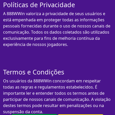
Políticas de Privacidade
A 888WWin valoriza a privacidade de seus usuários e
está empenhada em proteger todas as informações
pessoais fornecidas durante o uso de nossos canais de
comunicação. Todos os dados coletados são utilizados
exclusivamente para fins de melhoria contínua da
experiência de nossos jogadores.
Termos e Condições
Os usuários da 888WWin concordam em respeitar
todas as regras e regulamentos estabelecidos. É
importante ler e entender todos os termos antes de
participar de nossos canais de comunicação. A violação
destes termos pode resultar em penalizações ou na
suspensão da conta.