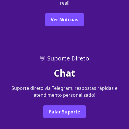
real!
Ver Notícias
💬 Suporte Direto
Chat
Suporte direto via Telegram, respostas rápidas e
atendimento personalizado!
Falar Suporte