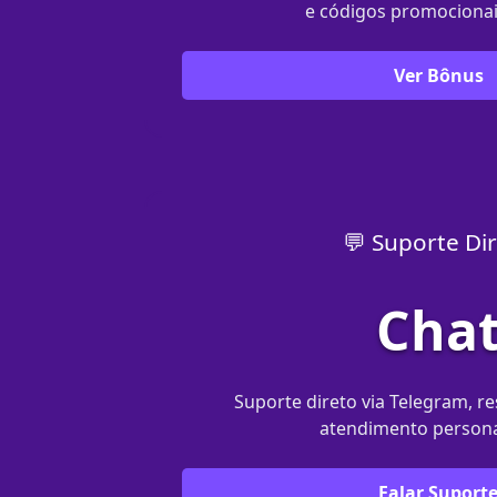
e códigos promocionai
Ver Bônus
💬 Suporte Di
Cha
Suporte direto via Telegram, r
atendimento persona
Falar Suport