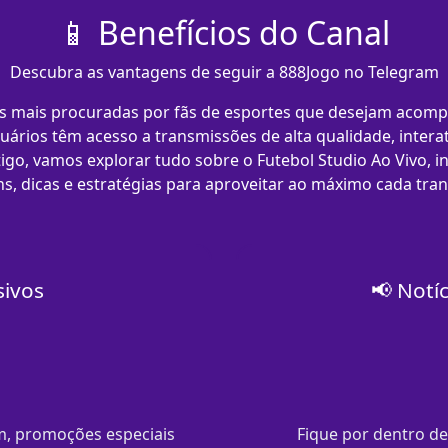
📱 Benefícios do Canal
Descubra as vantagens de seguir a 888Jogo no Telegram
s mais procuradas por fãs de esportes que desejam acomp
uários têm acesso a transmissões de alta qualidade, interat
igo, vamos explorar tudo sobre o Futebol Studio Ao Vivo, in
s, dicas e estratégias para aproveitar ao máximo cada tra
sivos
📢 Notí
m, promoções especiais
Fique por dentro d