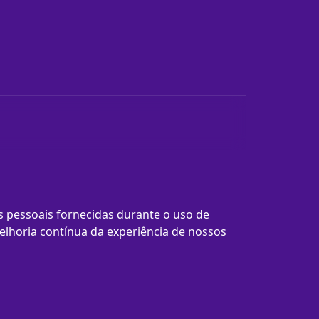
s pessoais fornecidas durante o uso de
elhoria contínua da experiência de nossos