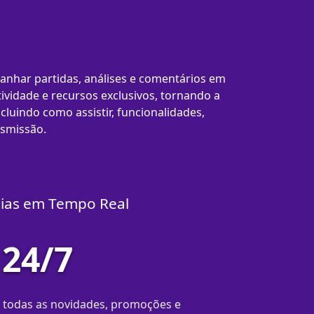
anhar partidas, análises e comentários em
ividade e recursos exclusivos, tornando a
cluindo como assistir, funcionalidades,
nsmissão.
cias em Tempo Real
24/7
e todas as novidades, promoções e