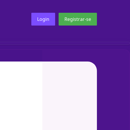
Login
Registrar-se