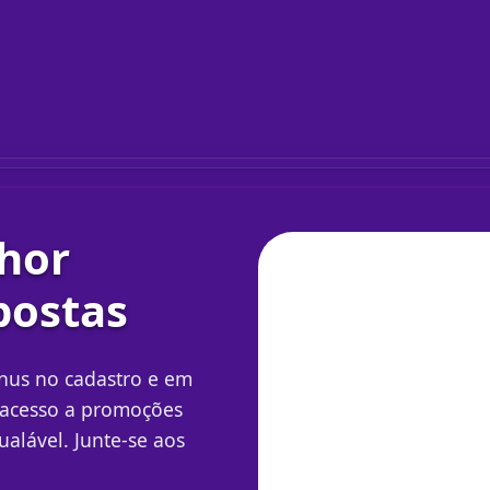
lhor
postas
nus no cadastro e em
 acesso a promoções
ualável. Junte-se aos