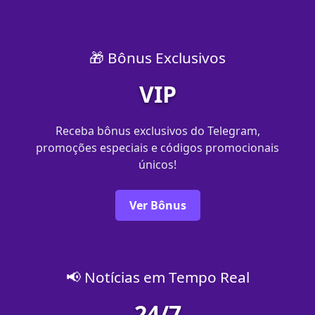
🎁 Bônus Exclusivos
VIP
Receba bônus exclusivos do Telegram,
promoções especiais e códigos promocionais
únicos!
Ver Bônus
📢 Notícias em Tempo Real
24/7