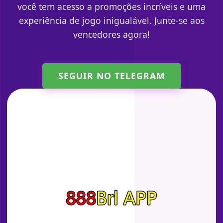
você tem acesso a promoções incríveis e uma
experiência de jogo inigualável. Junte-se aos
vencedores agora!
SEGUIR NO TELEGRAM