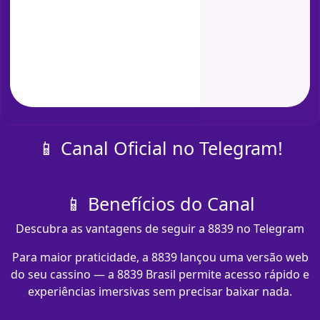
📱 Canal Oficial no Telegram!
📱 Benefícios do Canal
Descubra as vantagens de seguir a 8839 no Telegram
Para maior praticidade, a 8839 lançou uma versão web
do seu cassino — a 8839 Brasil permite acesso rápido e
experiências imersivas sem precisar baixar nada.