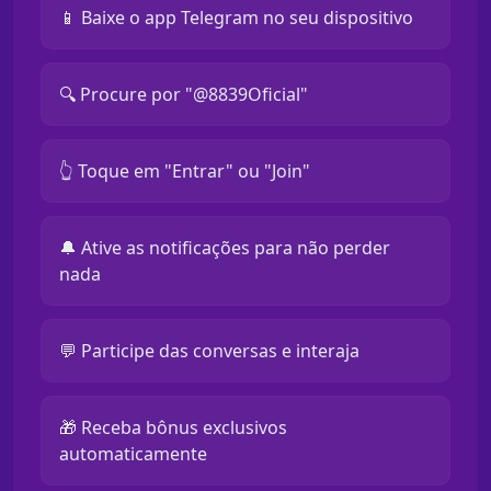
📱 Baixe o app Telegram no seu dispositivo
🔍 Procure por "@8839Oficial"
👆 Toque em "Entrar" ou "Join"
🔔 Ative as notificações para não perder
nada
💬 Participe das conversas e interaja
🎁 Receba bônus exclusivos
automaticamente