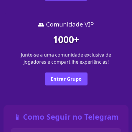
👥 Comunidade VIP
1000+
Junte-se a uma comunidade exclusiva de
jogadores e compartilhe experiências!
Entrar Grupo
📱 Como Seguir no Telegram