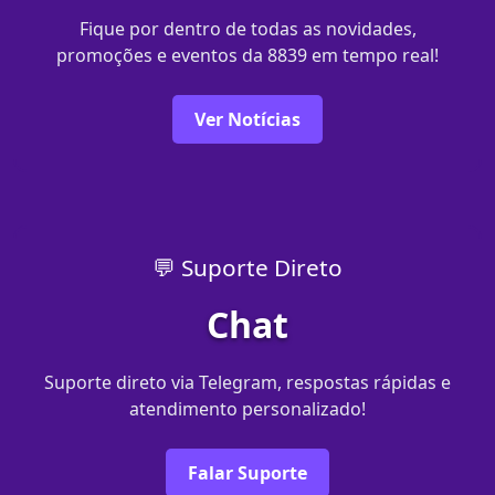
Fique por dentro de todas as novidades,
promoções e eventos da 8839 em tempo real!
Ver Notícias
💬 Suporte Direto
Chat
Suporte direto via Telegram, respostas rápidas e
atendimento personalizado!
Falar Suporte