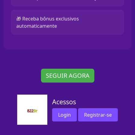
🎁 Receba bônus exclusivos
automaticamente
SEGUIR AGORA
Acessos
Login
Registrar-se