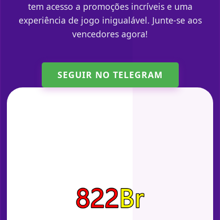
tem acesso a promoções incríveis e uma
experiência de jogo inigualável. Junte-se aos
vencedores agora!
SEGUIR NO TELEGRAM