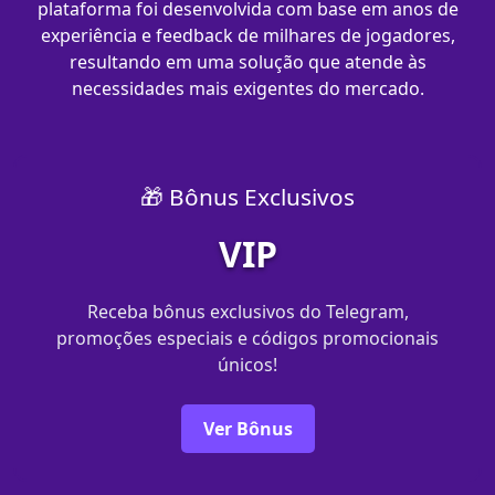
plataforma foi desenvolvida com base em anos de
experiência e feedback de milhares de jogadores,
resultando em uma solução que atende às
necessidades mais exigentes do mercado.
🎁 Bônus Exclusivos
VIP
Receba bônus exclusivos do Telegram,
promoções especiais e códigos promocionais
únicos!
Ver Bônus