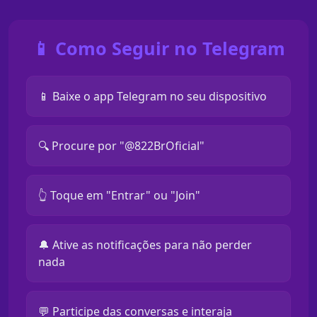
📱 Como Seguir no Telegram
📱 Baixe o app Telegram no seu dispositivo
🔍 Procure por "@822BrOficial"
👆 Toque em "Entrar" ou "Join"
🔔 Ative as notificações para não perder
nada
💬 Participe das conversas e interaja