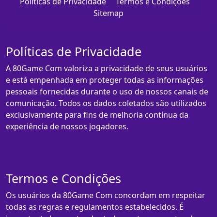
Políticas de Privacidade
Termos e Condições
Sitemap
Políticas de Privacidade
A 80Game Com valoriza a privacidade de seus usuários
e está empenhada em proteger todas as informações
pessoais fornecidas durante o uso de nossos canais de
comunicação. Todos os dados coletados são utilizados
exclusivamente para fins de melhoria contínua da
experiência de nossos jogadores.
Termos e Condições
Os usuários da 80Game Com concordam em respeitar
todas as regras e regulamentos estabelecidos. É