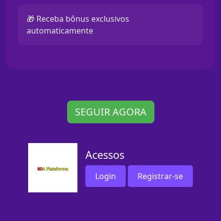
🎁 Receba bônus exclusivos
automaticamente
SEGUIR AGORA
Acessos
Login
Registrar-se