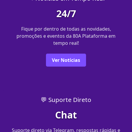
24/7
Fique por dentro de todas as novidades,
promoções e eventos da 80A Plataforma em
tempo real!
Ver Notícias
💬 Suporte Direto
Chat
Suporte direto via Telegram, respostas rápidas e