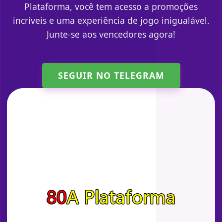
Plataforma, você tem acesso a promoções
incríveis e uma experiência de jogo inigualável.
Junte-se aos vencedores agora!
SEGUIR NO TELEGRAM