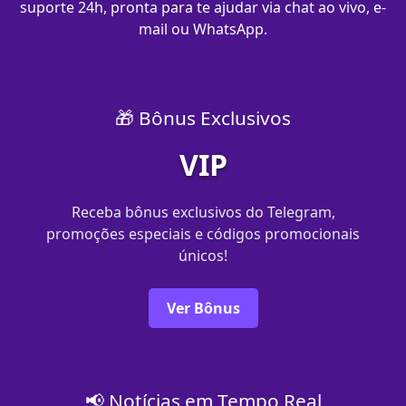
suporte 24h, pronta para te ajudar via chat ao vivo, e-
mail ou WhatsApp.
🎁 Bônus Exclusivos
VIP
Receba bônus exclusivos do Telegram,
promoções especiais e códigos promocionais
únicos!
Ver Bônus
📢 Notícias em Tempo Real