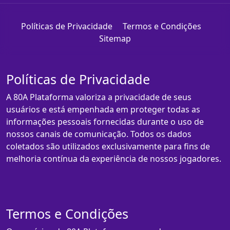
Políticas de Privacidade
Termos e Condições
Sitemap
Políticas de Privacidade
A 80A Plataforma valoriza a privacidade de seus
usuários e está empenhada em proteger todas as
informações pessoais fornecidas durante o uso de
nossos canais de comunicação. Todos os dados
coletados são utilizados exclusivamente para fins de
melhoria contínua da experiência de nossos jogadores.
Termos e Condições