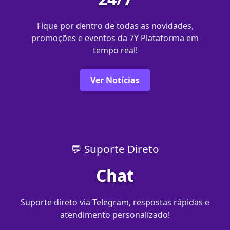
Fique por dentro de todas as novidades,
promoções e eventos da 7Y Plataforma em
tempo real!
Ver Notícias
💬 Suporte Direto
Chat
Suporte direto via Telegram, respostas rápidas e
atendimento personalizado!