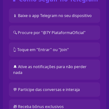
📱 Baixe o app Telegram no seu dispositivo
🔍 Procure por "@7Y PlataformaOficial"
👆 Toque em "Entrar" ou "Join"
🔔 Ative as notificações para não perder
nada
💬 Participe das conversas e interaja
🎁 Receba bônus exclusivos