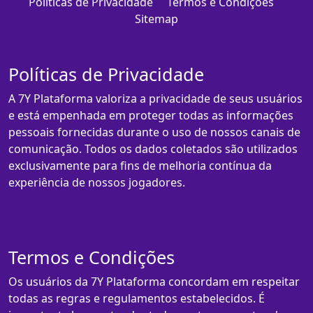
Políticas de Privacidade
Termos e Condições
Sitemap
Políticas de Privacidade
A 7Y Plataforma valoriza a privacidade de seus usuários
e está empenhada em proteger todas as informações
pessoais fornecidas durante o uso de nossos canais de
comunicação. Todos os dados coletados são utilizados
exclusivamente para fins de melhoria contínua da
experiência de nossos jogadores.
Termos e Condições
Os usuários da 7Y Plataforma concordam em respeitar
todas as regras e regulamentos estabelecidos. É