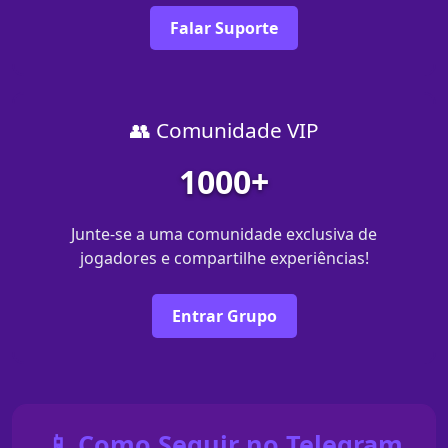
Falar Suporte
👥 Comunidade VIP
1000+
Junte-se a uma comunidade exclusiva de
jogadores e compartilhe experiências!
Entrar Grupo
📱 Como Seguir no Telegram