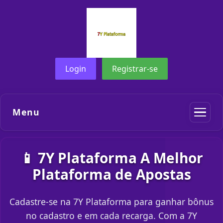
Login
Registrar-se
Menu
📱 7Y Plataforma A Melhor
Plataforma de Apostas
Cadastre-se na 7Y Plataforma para ganhar bônus
no cadastro e em cada recarga. Com a 7Y