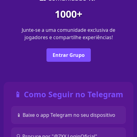
1000+
Junte-se a uma comunidade exclusiva de
jogadores e compartilhe experiências!
Entrar Grupo
📱 Como Seguir no Telegram
📱 Baixe o app Telegram no seu dispositivo
🔍 Procure por "@7XX LoginOficial"