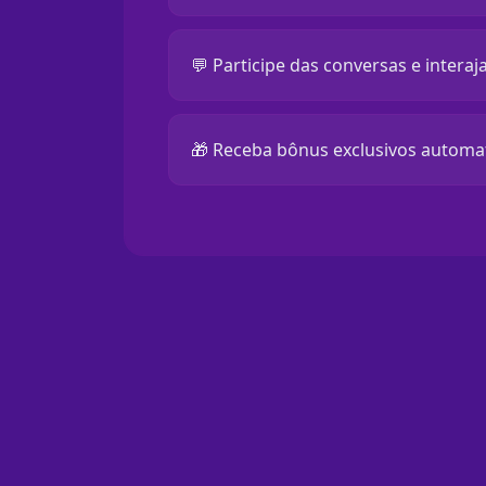
💬 Participe das conversas e interaj
🎁 Receba bônus exclusivos autom