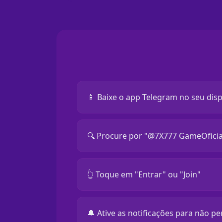
📱 Baixe o app Telegram no seu disp
🔍 Procure por "@7X777 GameOficia
👆 Toque em "Entrar" ou "Join"
🔔 Ative as notificações para não p