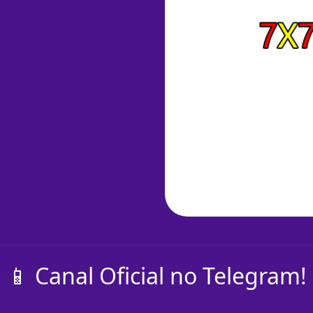
📱 Canal Oficial no Telegram!