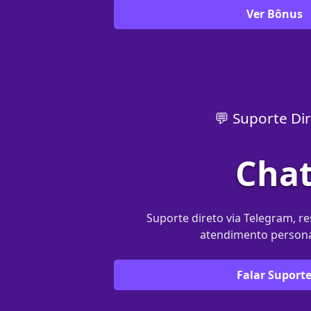
Ver Bônus
💬 Suporte Di
Cha
Suporte direto via Telegram, r
atendimento persona
Falar Suport