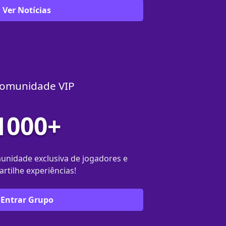
Ver Notícias
Comunidade VIP
1000+
unidade exclusiva de jogadores e
rtilhe experiências!
Entrar Grupo