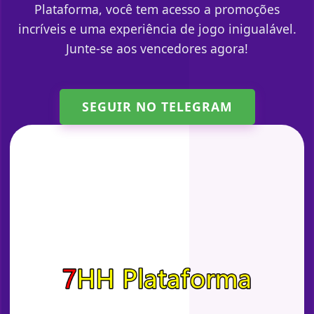
Plataforma, você tem acesso a promoções
incríveis e uma experiência de jogo inigualável.
Junte-se aos vencedores agora!
SEGUIR NO TELEGRAM