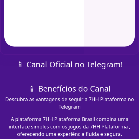
📱 Canal Oficial no Telegram!
📱 Benefícios do Canal
Descubra as vantagens de seguir a 7HH Plataforma no
Telegram
A plataforma 7HH Plataforma Brasil combina uma
interface simples com os jogos da 7HH Plataforma ,
oferecendo uma experiência fluida e segura.