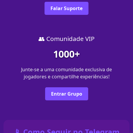
Falar Suporte
👥 Comunidade VIP
1000+
Junte-se a uma comunidade exclusiva de
jogadores e compartilhe experiências!
Entrar Grupo
📱 Como Seguir no Telegram