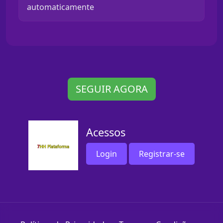
automaticamente
SEGUIR AGORA
Acessos
Login
Registrar-se