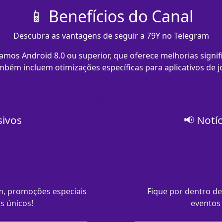
📱 Benefícios do Canal
Descubra as vantagens de seguir a 79Y no Telegram
mos Android 8.0 ou superior, que oferece melhorias signi
ambém incluem otimizações específicas para aplicativos de
sivos
📢 Notí
m, promoções especiais
Fique por dentro d
s únicos!
eventos