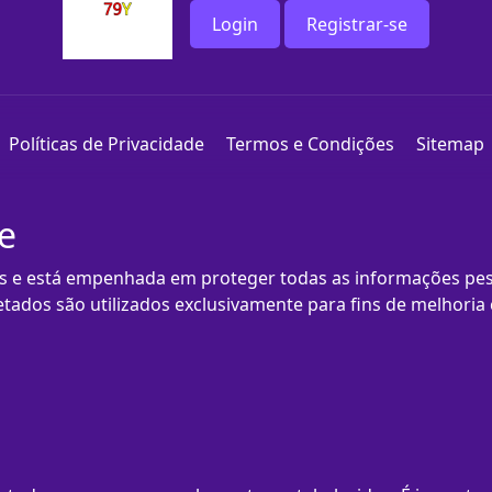
Login
Registrar-se
Políticas de Privacidade
Termos e Condições
Sitemap
de
ios e está empenhada em proteger todas as informações pe
tados são utilizados exclusivamente para fins de melhoria