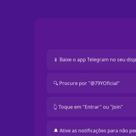
📱 Baixe o app Telegram no seu disp
🔍 Procure por "@79YOficial"
👆 Toque em "Entrar" ou "Join"
🔔 Ative as notificações para não p