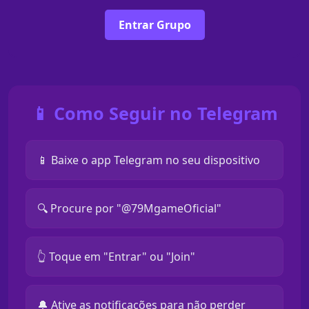
Entrar Grupo
📱 Como Seguir no Telegram
📱 Baixe o app Telegram no seu dispositivo
🔍 Procure por "@79MgameOficial"
👆 Toque em "Entrar" ou "Join"
🔔 Ative as notificações para não perder