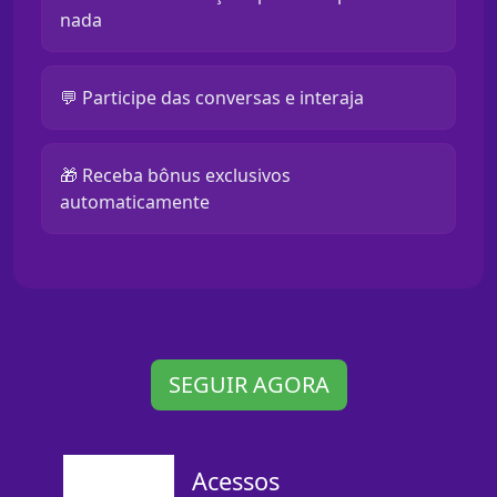
nada
💬 Participe das conversas e interaja
🎁 Receba bônus exclusivos
automaticamente
SEGUIR AGORA
Acessos