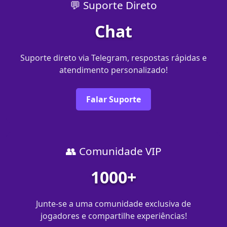
💬 Suporte Direto
Chat
Suporte direto via Telegram, respostas rápidas e
atendimento personalizado!
Falar Suporte
👥 Comunidade VIP
1000+
Junte-se a uma comunidade exclusiva de
jogadores e compartilhe experiências!