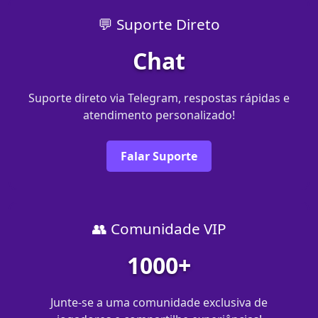
💬 Suporte Direto
Chat
Suporte direto via Telegram, respostas rápidas e
atendimento personalizado!
Falar Suporte
👥 Comunidade VIP
1000+
Junte-se a uma comunidade exclusiva de