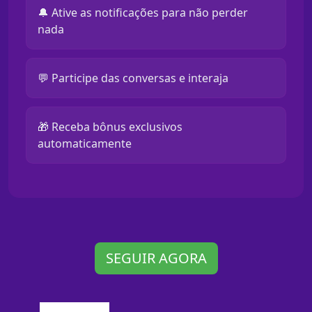
🔔 Ative as notificações para não perder
nada
💬 Participe das conversas e interaja
🎁 Receba bônus exclusivos
automaticamente
SEGUIR AGORA