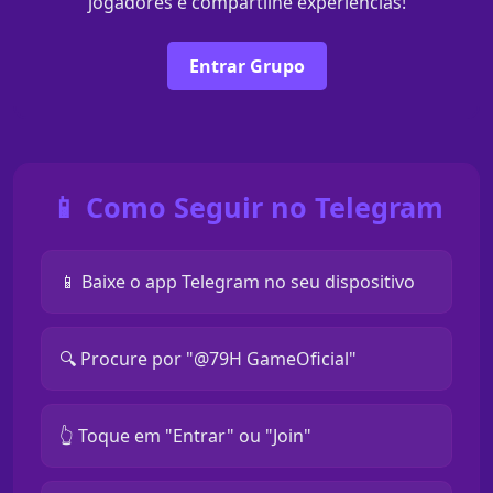
jogadores e compartilhe experiências!
Entrar Grupo
📱 Como Seguir no Telegram
📱 Baixe o app Telegram no seu dispositivo
🔍 Procure por "@79H GameOficial"
👆 Toque em "Entrar" ou "Join"