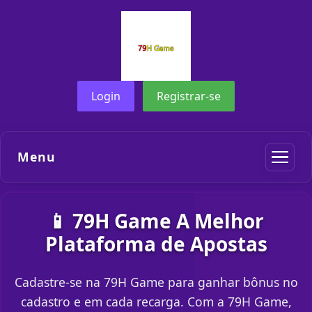
Login
Registrar-se
Menu
📱 79H Game A Melhor
Plataforma de Apostas
Cadastre-se na 79H Game para ganhar bônus no
cadastro e em cada recarga. Com a 79H Game,