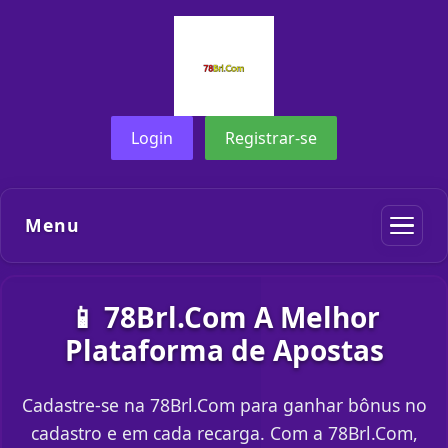
Login
Registrar-se
Menu
📱 78Brl.Com A Melhor
Plataforma de Apostas
Cadastre-se na 78Brl.Com para ganhar bônus no
cadastro e em cada recarga. Com a 78Brl.Com,