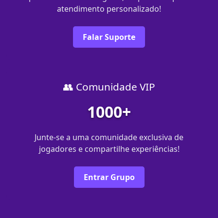
atendimento personalizado!
Falar Suporte
👥 Comunidade VIP
1000+
Junte-se a uma comunidade exclusiva de
jogadores e compartilhe experiências!
Entrar Grupo