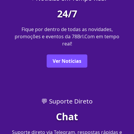
24/7
Fique por dentro de todas as novidades,
promoções e eventos da 78Brl.Com em tempo
real!
Ver Notícias
💬 Suporte Direto
Chat
Suporte direto via Telegram, respostas rápidas e