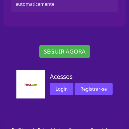
automaticamente
SEGUIR AGORA
Acessos
Login
Registrar-se