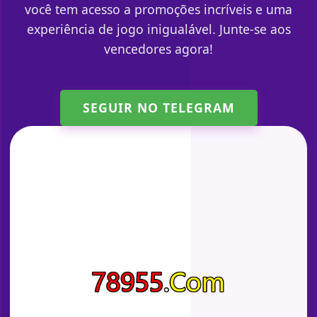
você tem acesso a promoções incríveis e uma
experiência de jogo inigualável. Junte-se aos
vencedores agora!
SEGUIR NO TELEGRAM