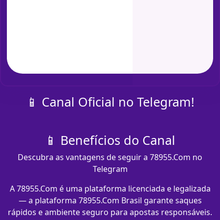
📱 Canal Oficial no Telegram!
📱 Benefícios do Canal
Descubra as vantagens de seguir a 78955.Com no
Telegram
A 78955.Com é uma plataforma licenciada e legalizada
— a plataforma 78955.Com Brasil garante saques
rápidos e ambiente seguro para apostas responsáveis.