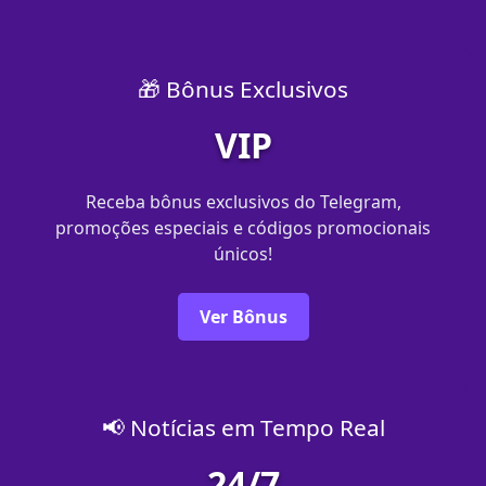
🎁 Bônus Exclusivos
VIP
Receba bônus exclusivos do Telegram,
promoções especiais e códigos promocionais
únicos!
Ver Bônus
📢 Notícias em Tempo Real
24/7