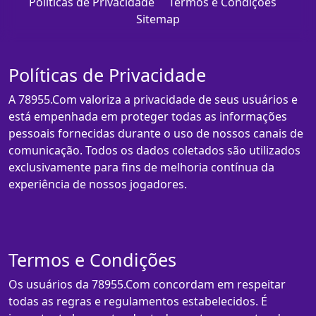
Políticas de Privacidade
Termos e Condições
Sitemap
Políticas de Privacidade
A 78955.Com valoriza a privacidade de seus usuários e
está empenhada em proteger todas as informações
pessoais fornecidas durante o uso de nossos canais de
comunicação. Todos os dados coletados são utilizados
exclusivamente para fins de melhoria contínua da
experiência de nossos jogadores.
Termos e Condições
Os usuários da 78955.Com concordam em respeitar
todas as regras e regulamentos estabelecidos. É