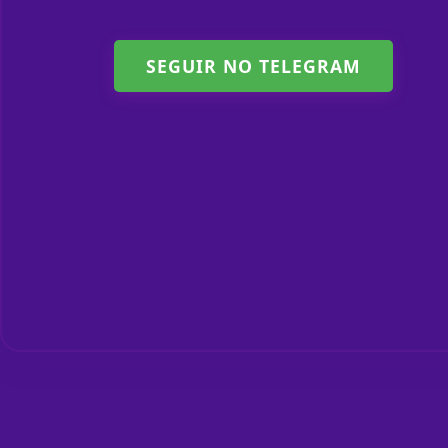
SEGUIR NO TELEGRAM