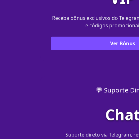
Receba bônus exclusivos do Telegra
e códigos promocionai
Ver Bônus
💬 Suporte Di
Cha
Suporte direto via Telegram, r