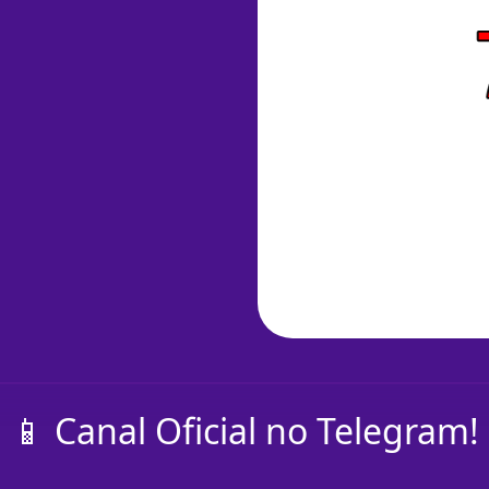
📱 Canal Oficial no Telegram!