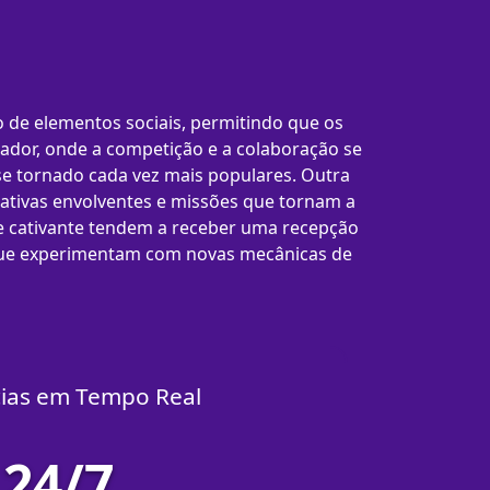
o de elementos sociais, permitindo que os
gador, onde a competição e a colaboração se
se tornado cada vez mais populares. Outra
rativas envolventes e missões que tornam a
de cativante tendem a receber uma recepção
que experimentam com novas mecânicas de
cias em Tempo Real
24/7