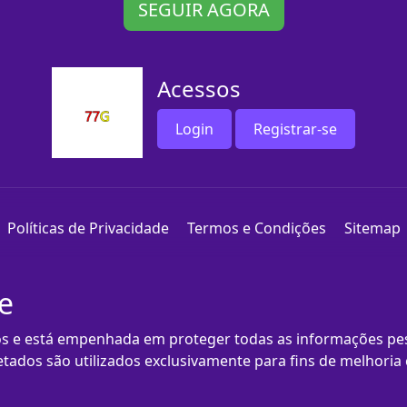
SEGUIR AGORA
Acessos
Login
Registrar-se
Políticas de Privacidade
Termos e Condições
Sitemap
de
ios e está empenhada em proteger todas as informações pe
tados são utilizados exclusivamente para fins de melhoria