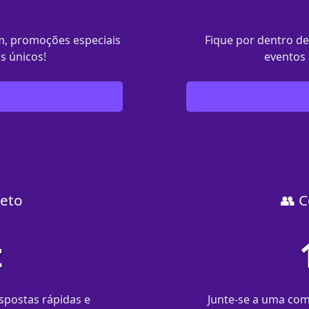
m, promoções especiais
Fique por dentro d
s únicos!
eventos
reto
👥 
t
espostas rápidas e
Junte-se a uma com