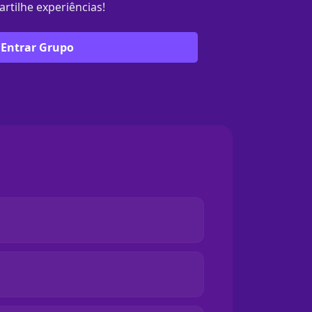
rtilhe experiências!
Entrar Grupo