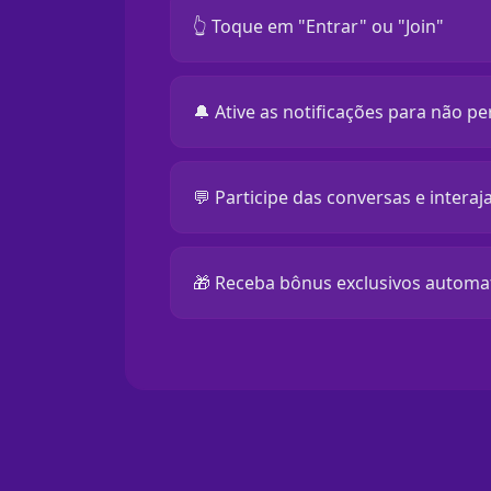
👆 Toque em "Entrar" ou "Join"
🔔 Ative as notificações para não p
💬 Participe das conversas e interaj
🎁 Receba bônus exclusivos autom