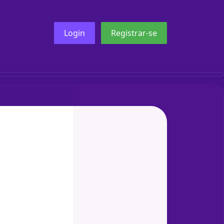
Login
Registrar-se