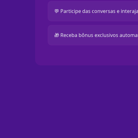
💬 Participe das conversas e interaj
🎁 Receba bônus exclusivos autom