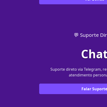
💬 Suporte Di
Cha
Suporte direto via Telegram, r
atendimento persona
Falar Suport