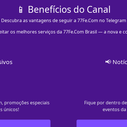
📱 Benefícios do Canal
Descubra as vantagens de seguir a 77Fe.Com no Telegram
eitar os melhores serviços da 77Fe.Com Brasil — a nova e 
sivos
📢 Notí
m, promoções especiais
Fique por dentro d
s únicos!
eventos da