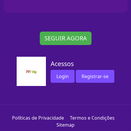
SEGUIR AGORA
Acessos
Login
Registrar-se
Políticas de Privacidade
Termos e Condições
Sitemap