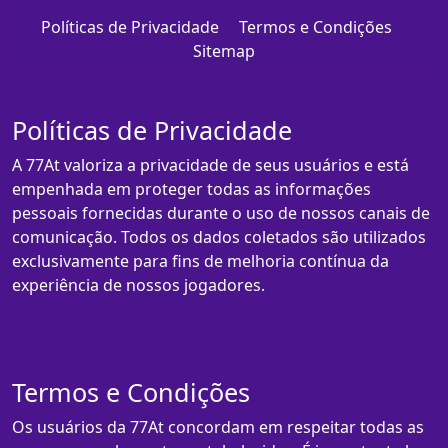
Políticas de Privacidade
Termos e Condições
Sitemap
Políticas de Privacidade
A 77At valoriza a privacidade de seus usuários e está
empenhada em proteger todas as informações
pessoais fornecidas durante o uso de nossos canais de
comunicação. Todos os dados coletados são utilizados
exclusivamente para fins de melhoria contínua da
experiência de nossos jogadores.
Termos e Condições
Os usuários da 77At concordam em respeitar todas as