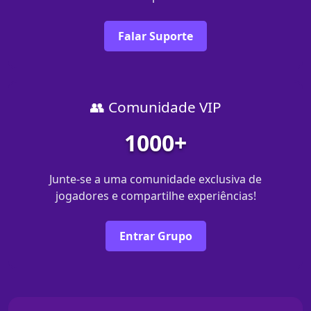
Falar Suporte
👥 Comunidade VIP
1000+
Junte-se a uma comunidade exclusiva de
jogadores e compartilhe experiências!
Entrar Grupo