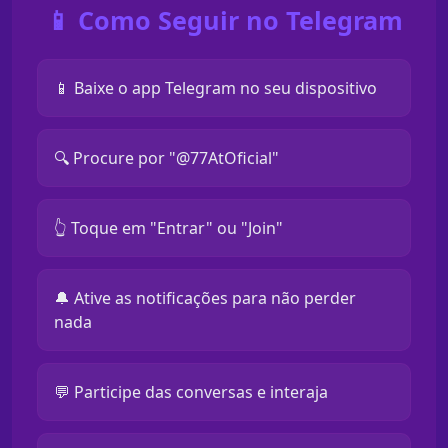
📱 Como Seguir no Telegram
📱 Baixe o app Telegram no seu dispositivo
🔍 Procure por "@77AtOficial"
👆 Toque em "Entrar" ou "Join"
🔔 Ative as notificações para não perder
nada
💬 Participe das conversas e interaja