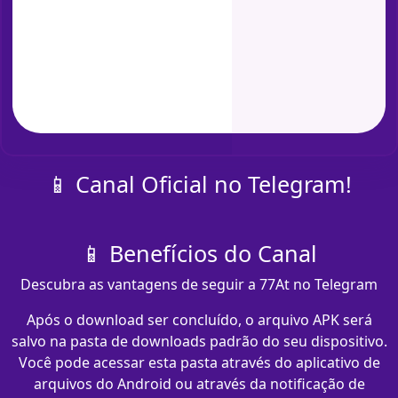
📱 Canal Oficial no Telegram!
📱 Benefícios do Canal
Descubra as vantagens de seguir a 77At no Telegram
Após o download ser concluído, o arquivo APK será
salvo na pasta de downloads padrão do seu dispositivo.
Você pode acessar esta pasta através do aplicativo de
arquivos do Android ou através da notificação de