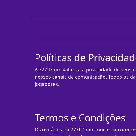
Políticas de Privacida
A 777II.Com valoriza a privacidade de seus
nossos canais de comunicação. Todos os dad
jogadores.
Termos e Condições
Os usuários da 777II.Com concordam em resp