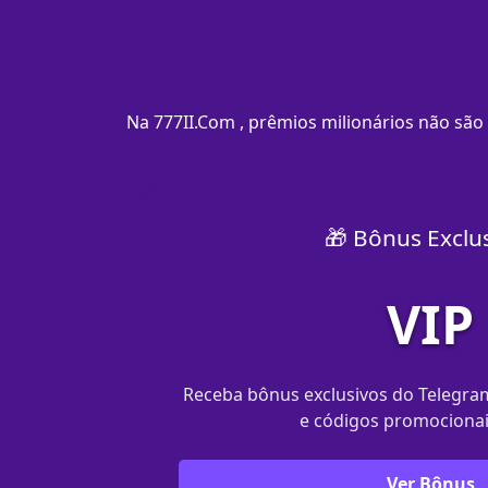
Na 777II.Com , prêmios milionários não são 
🎁 Bônus Exclu
VIP
Receba bônus exclusivos do Telegra
e códigos promocionai
Ver Bônus