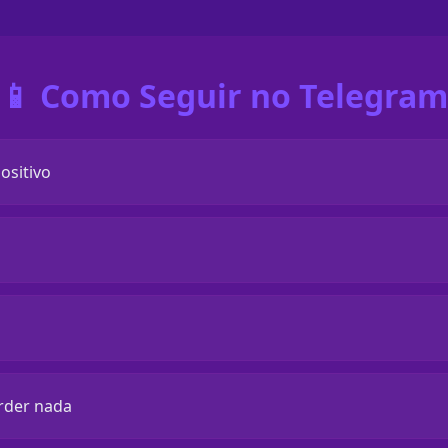
📱 Como Seguir no Telegram
ositivo
erder nada