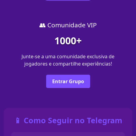
👥 Comunidade VIP
1000+
Junte-se a uma comunidade exclusiva de
jogadores e compartilhe experiências!
Entrar Grupo
📱 Como Seguir no Telegram