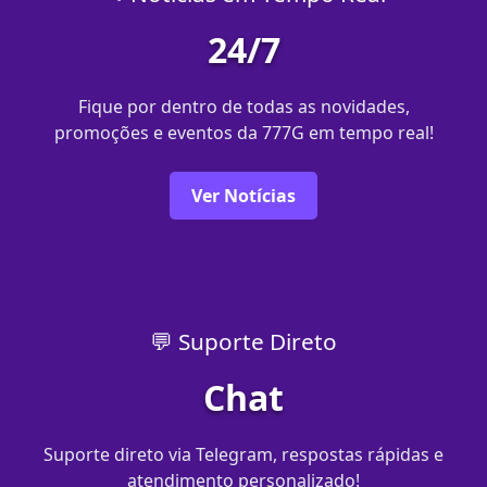
24/7
Fique por dentro de todas as novidades,
promoções e eventos da 777G em tempo real!
Ver Notícias
💬 Suporte Direto
Chat
Suporte direto via Telegram, respostas rápidas e
atendimento personalizado!