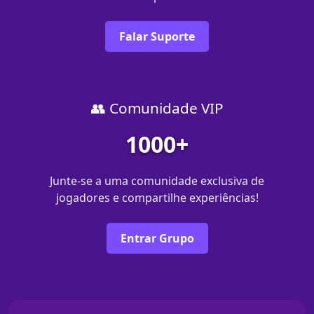
Falar Suporte
👥 Comunidade VIP
1000+
Junte-se a uma comunidade exclusiva de
jogadores e compartilhe experiências!
Entrar Grupo