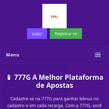
Login
Registrar-se
Menu
📱 777G A Melhor Plataforma
de Apostas
Cadastre-se na 777G para ganhar bônus no
cadastro e em cada recarga. Com a 777G, você