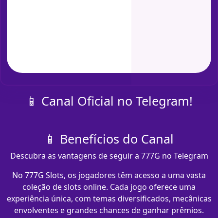
📱 Canal Oficial no Telegram!
📱 Benefícios do Canal
Descubra as vantagens de seguir a 777G no Telegram
No 777G Slots, os jogadores têm acesso a uma vasta
coleção de slots online. Cada jogo oferece uma
experiência única, com temas diversificados, mecânicas
envolventes e grandes chances de ganhar prêmios.