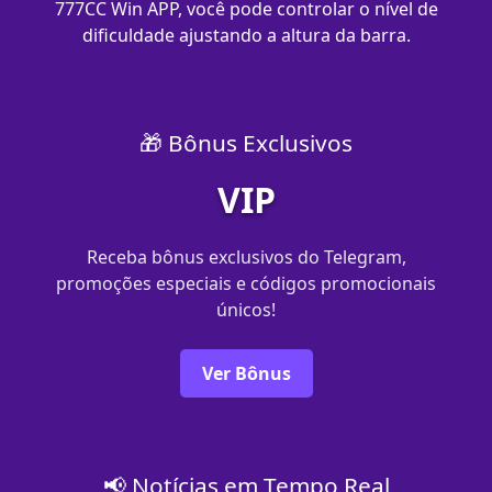
777CC Win APP, você pode controlar o nível de
dificuldade ajustando a altura da barra.
🎁 Bônus Exclusivos
VIP
Receba bônus exclusivos do Telegram,
promoções especiais e códigos promocionais
únicos!
Ver Bônus
📢 Notícias em Tempo Real