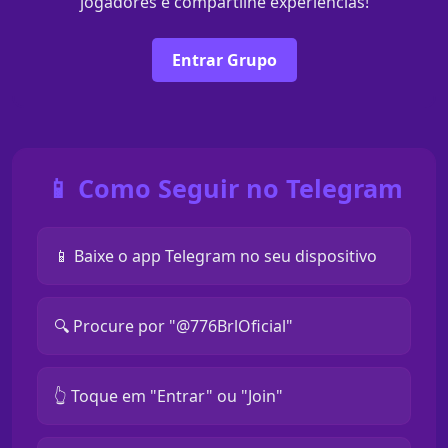
jogadores e compartilhe experiências!
Entrar Grupo
📱 Como Seguir no Telegram
📱 Baixe o app Telegram no seu dispositivo
🔍 Procure por "@776BrlOficial"
👆 Toque em "Entrar" ou "Join"