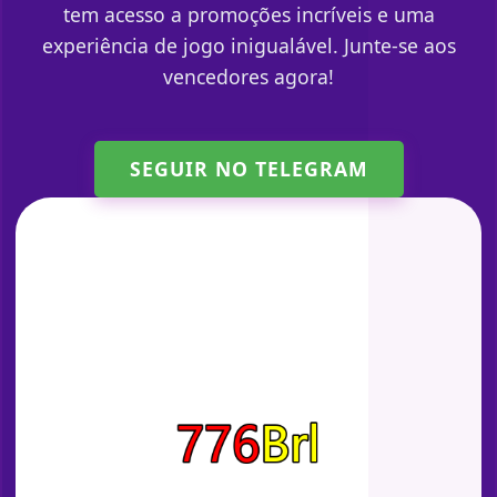
tem acesso a promoções incríveis e uma
experiência de jogo inigualável. Junte-se aos
vencedores agora!
SEGUIR NO TELEGRAM