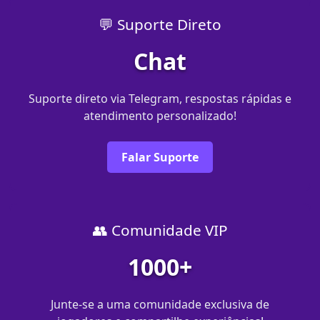
💬 Suporte Direto
Chat
Suporte direto via Telegram, respostas rápidas e
atendimento personalizado!
Falar Suporte
👥 Comunidade VIP
1000+
Junte-se a uma comunidade exclusiva de