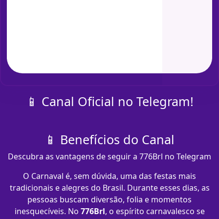
📱 Canal Oficial no Telegram!
📱 Benefícios do Canal
Descubra as vantagens de seguir a 776Brl no Telegram
O Carnaval é, sem dúvida, uma das festas mais
tradicionais e alegres do Brasil. Durante esses dias, as
pessoas buscam diversão, folia e momentos
inesquecíveis. No
776Brl
, o espírito carnavalesco se