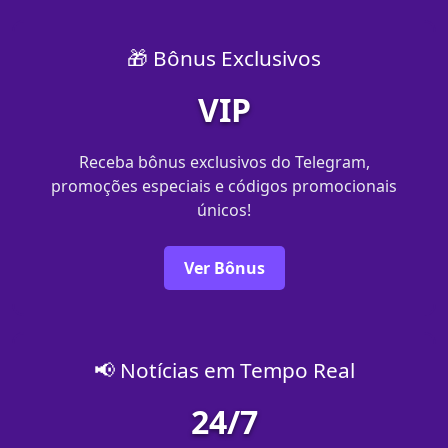
🎁 Bônus Exclusivos
VIP
Receba bônus exclusivos do Telegram,
promoções especiais e códigos promocionais
únicos!
Ver Bônus
📢 Notícias em Tempo Real
24/7