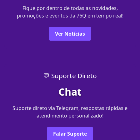
Fique por dentro de todas as novidades,
promoções e eventos da 76Q em tempo real!
Ver Notícias
💬 Suporte Direto
Chat
Suporte direto via Telegram, respostas rápidas e
atendimento personalizado!
Falar Suporte