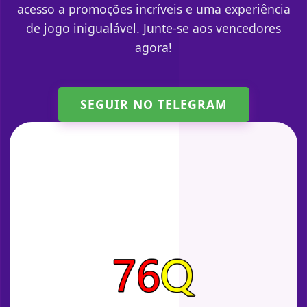
acesso a promoções incríveis e uma experiência
de jogo inigualável. Junte-se aos vencedores
agora!
SEGUIR NO TELEGRAM