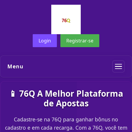
Login
Registrar-se
Menu
📱 76Q A Melhor Plataforma
de Apostas
Cadastre-se na 76Q para ganhar bônus no
cadastro e em cada recarga. Com a 76Q, você tem