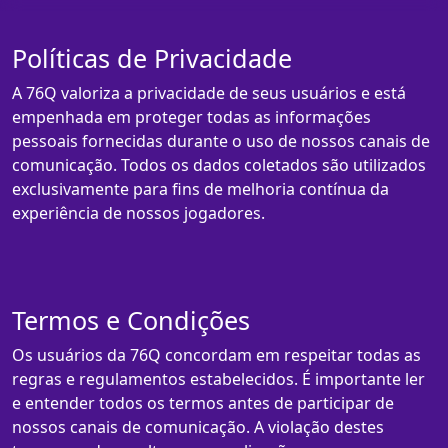
Políticas de Privacidade
A 76Q valoriza a privacidade de seus usuários e está
empenhada em proteger todas as informações
pessoais fornecidas durante o uso de nossos canais de
comunicação. Todos os dados coletados são utilizados
exclusivamente para fins de melhoria contínua da
experiência de nossos jogadores.
Termos e Condições
Os usuários da 76Q concordam em respeitar todas as
regras e regulamentos estabelecidos. É importante ler
e entender todos os termos antes de participar de
nossos canais de comunicação. A violação destes