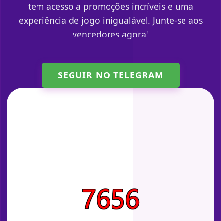
tem acesso a promoções incríveis e uma
experiência de jogo inigualável. Junte-se aos
vencedores agora!
SEGUIR NO TELEGRAM