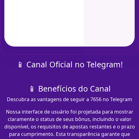
📱 Canal Oficial no Telegram!
📱 Benefícios do Canal
Descubra as vantagens de seguir a 7656 no Telegram
Nossa interface de usuário foi projetada para mostrar
claramente o status de seus bônus, incluindo o valor
disponível, os requisitos de apostas restantes e o prazo
para cumprimento. Esta transparência garante que