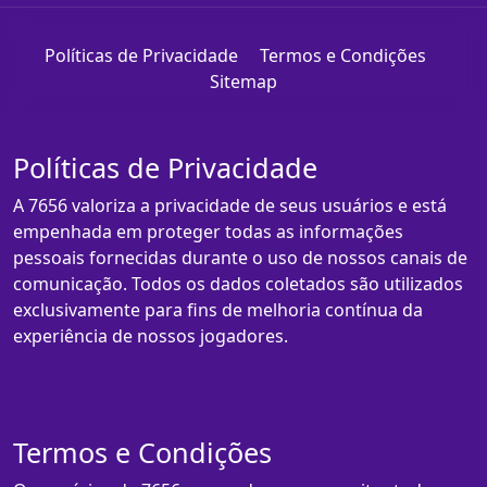
Políticas de Privacidade
Termos e Condições
Sitemap
Políticas de Privacidade
A 7656 valoriza a privacidade de seus usuários e está
empenhada em proteger todas as informações
pessoais fornecidas durante o uso de nossos canais de
comunicação. Todos os dados coletados são utilizados
exclusivamente para fins de melhoria contínua da
experiência de nossos jogadores.
Termos e Condições