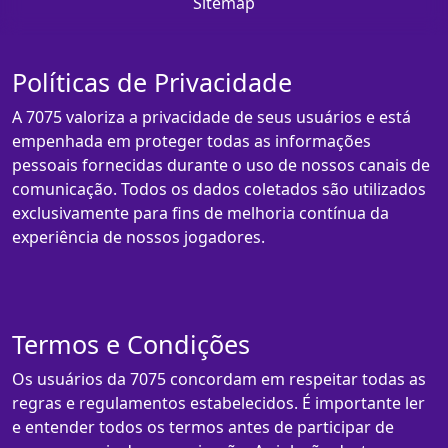
Sitemap
Políticas de Privacidade
A 7075 valoriza a privacidade de seus usuários e está
empenhada em proteger todas as informações
pessoais fornecidas durante o uso de nossos canais de
comunicação. Todos os dados coletados são utilizados
exclusivamente para fins de melhoria contínua da
experiência de nossos jogadores.
Termos e Condições
Os usuários da 7075 concordam em respeitar todas as
regras e regulamentos estabelecidos. É importante ler
e entender todos os termos antes de participar de