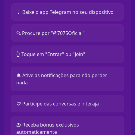
📱 Baixe o app Telegram no seu dispositivo
🔍 Procure por "@7075Oficial"
👆 Toque em "Entrar" ou "Join"
🔔 Ative as notificações para não perder
nada
💬 Participe das conversas e interaja
🎁 Receba bônus exclusivos
automaticamente