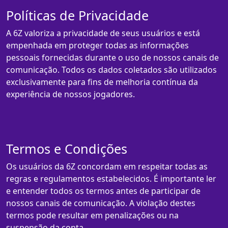
Políticas de Privacidade
A 6Z valoriza a privacidade de seus usuários e está
empenhada em proteger todas as informações
pessoais fornecidas durante o uso de nossos canais de
comunicação. Todos os dados coletados são utilizados
exclusivamente para fins de melhoria contínua da
experiência de nossos jogadores.
Termos e Condições
Os usuários da 6Z concordam em respeitar todas as
regras e regulamentos estabelecidos. É importante ler
e entender todos os termos antes de participar de
nossos canais de comunicação. A violação destes
termos pode resultar em penalizações ou na
suspensão da conta.