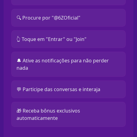
🔍 Procure por "@6ZOficial"
👆 Toque em "Entrar" ou "Join"
🔔 Ative as notificações para não perder
nada
💬 Participe das conversas e interaja
🎁 Receba bônus exclusivos
automaticamente