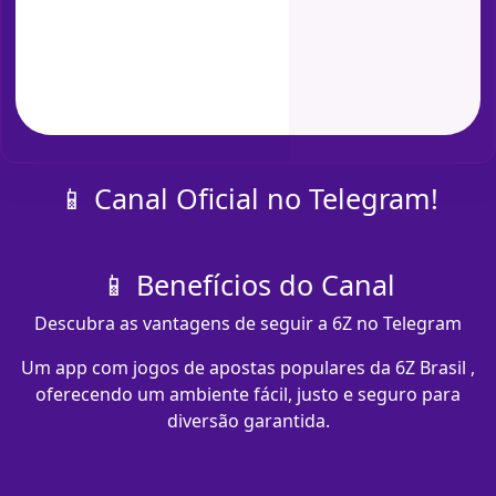
📱 Canal Oficial no Telegram!
📱 Benefícios do Canal
Descubra as vantagens de seguir a 6Z no Telegram
Um app com jogos de apostas populares da 6Z Brasil ,
oferecendo um ambiente fácil, justo e seguro para
diversão garantida.