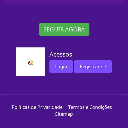
SEGUIR AGORA
Acessos
Login
Registrar-se
Políticas de Privacidade
Termos e Condições
Sitemap