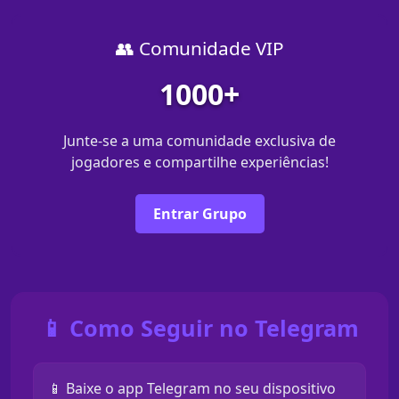
👥 Comunidade VIP
1000+
Junte-se a uma comunidade exclusiva de
jogadores e compartilhe experiências!
Entrar Grupo
📱 Como Seguir no Telegram
📱 Baixe o app Telegram no seu dispositivo