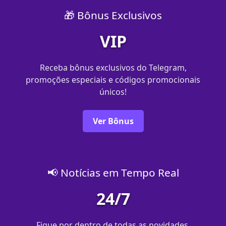
🎁 Bônus Exclusivos
VIP
Receba bônus exclusivos do Telegram,
promoções especiais e códigos promocionais
únicos!
Ver Bônus
📢 Notícias em Tempo Real
24/7
Fique por dentro de todas as novidades,