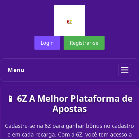
Login
Registrar-se
Menu
📱 6Z A Melhor Plataforma de
Apostas
Cadastre-se na 6Z para ganhar bônus no cadastro
e em cada recarga. Com a 6Z, você tem acesso a