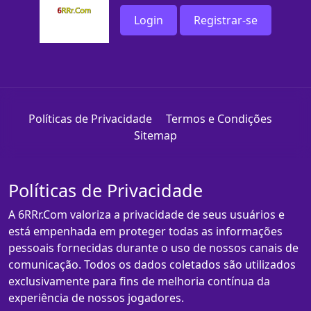
Login
Registrar-se
Políticas de Privacidade
Termos e Condições
Sitemap
Políticas de Privacidade
A 6RRr.Com valoriza a privacidade de seus usuários e
está empenhada em proteger todas as informações
pessoais fornecidas durante o uso de nossos canais de
comunicação. Todos os dados coletados são utilizados
exclusivamente para fins de melhoria contínua da
experiência de nossos jogadores.