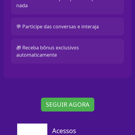
nada
💬 Participe das conversas e interaja
🎁 Receba bônus exclusivos
automaticamente
SEGUIR AGORA
Acessos