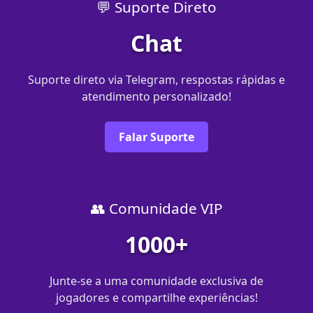
💬 Suporte Direto
Chat
Suporte direto via Telegram, respostas rápidas e
atendimento personalizado!
Falar Suporte
👥 Comunidade VIP
1000+
Junte-se a uma comunidade exclusiva de
jogadores e compartilhe experiências!