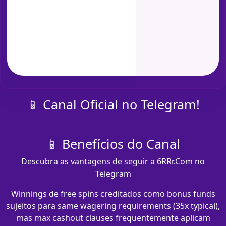
📱 Canal Oficial no Telegram!
📱 Benefícios do Canal
Descubra as vantagens de seguir a 6RRr.Com no
Telegram
Winnings de free spins creditados como bonus funds
sujeitos para same wagering requirements (35x typical),
mas max cashout clauses frequentemente aplicam