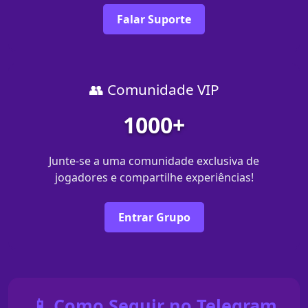
Falar Suporte
👥 Comunidade VIP
1000+
Junte-se a uma comunidade exclusiva de
jogadores e compartilhe experiências!
Entrar Grupo
📱 Como Seguir no Telegram