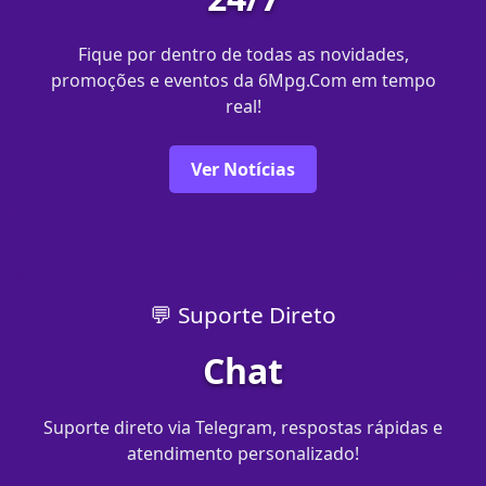
Fique por dentro de todas as novidades,
promoções e eventos da 6Mpg.Com em tempo
real!
Ver Notícias
💬 Suporte Direto
Chat
Suporte direto via Telegram, respostas rápidas e
atendimento personalizado!