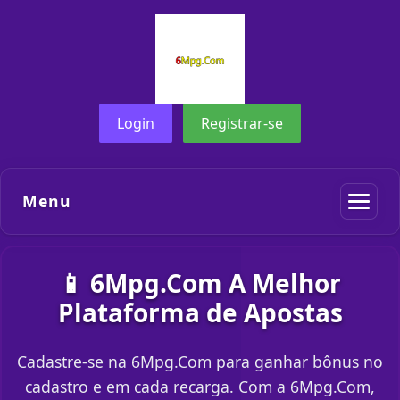
Login
Registrar-se
Menu
📱 6Mpg.Com A Melhor
Plataforma de Apostas
Cadastre-se na 6Mpg.Com para ganhar bônus no
cadastro e em cada recarga. Com a 6Mpg.Com,