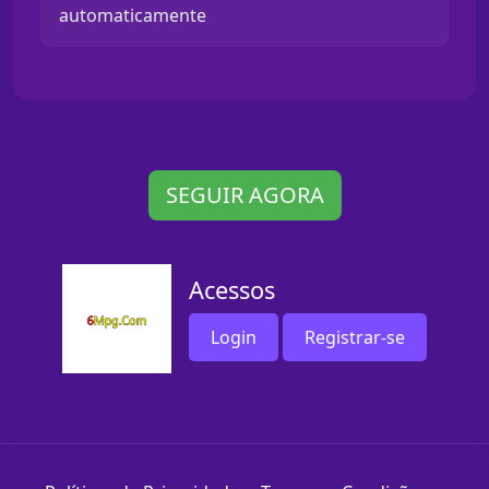
automaticamente
SEGUIR AGORA
Acessos
Login
Registrar-se