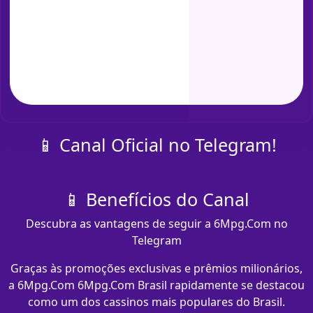
📱 Canal Oficial no Telegram!
📱 Benefícios do Canal
Descubra as vantagens de seguir a 6Mpg.Com no
Telegram
Graças às promoções exclusivas e prêmios milionários,
a 6Mpg.Com 6Mpg.Com Brasil rapidamente se destacou
como um dos cassinos mais populares do Brasil.