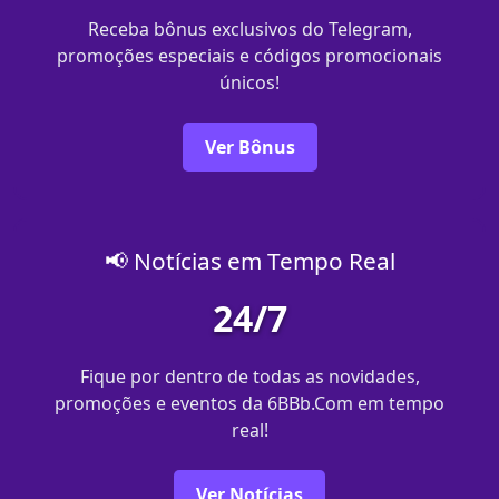
Receba bônus exclusivos do Telegram,
promoções especiais e códigos promocionais
únicos!
Ver Bônus
📢 Notícias em Tempo Real
24/7
Fique por dentro de todas as novidades,
promoções e eventos da 6BBb.Com em tempo
real!
Ver Notícias