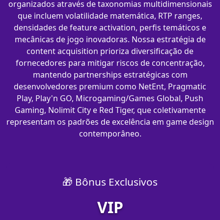
organizados através de taxonomias multidimensionais
que incluem volatilidade matemática, RTP ranges,
densidades de feature activation, perfis temáticos e
mecânicas de jogo inovadoras. Nossa estratégia de
content acquisition prioriza diversificação de
fornecedores para mitigar riscos de concentração,
mantendo partnerships estratégicas com
desenvolvedores premium como NetEnt, Pragmatic
Play, Play'n GO, Microgaming/Games Global, Push
Gaming, Nolimit City e Red Tiger, que coletivamente
representam os padrões de excelência em game design
contemporâneo.
🎁 Bônus Exclusivos
VIP