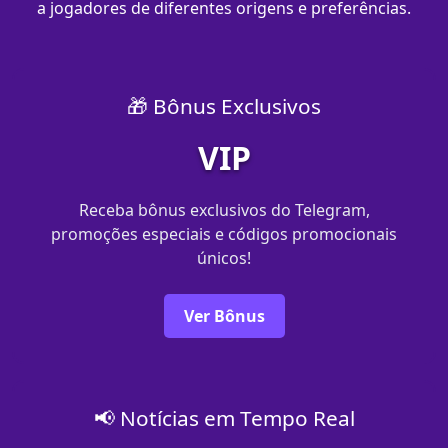
a jogadores de diferentes origens e preferências.
🎁 Bônus Exclusivos
VIP
Receba bônus exclusivos do Telegram,
promoções especiais e códigos promocionais
únicos!
Ver Bônus
📢 Notícias em Tempo Real