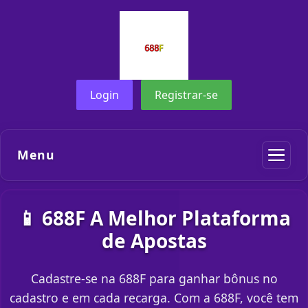
Login
Registrar-se
Menu
📱 688F A Melhor Plataforma
de Apostas
Cadastre-se na 688F para ganhar bônus no
cadastro e em cada recarga. Com a 688F, você tem