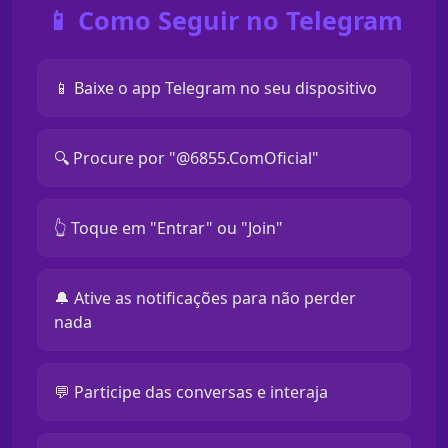
📱 Como Seguir no Telegram
📱 Baixe o app Telegram no seu dispositivo
🔍 Procure por "@6855.ComOficial"
👆 Toque em "Entrar" ou "Join"
🔔 Ative as notificações para não perder
nada
💬 Participe das conversas e interaja