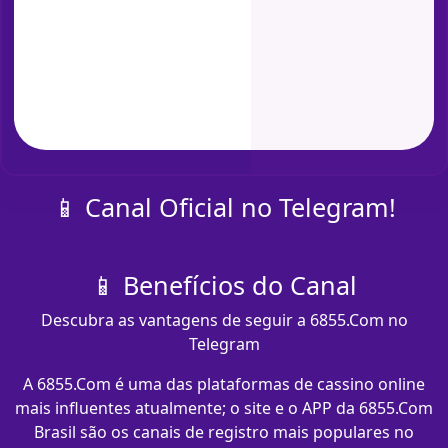
📱 Canal Oficial no Telegram!
📱 Benefícios do Canal
Descubra as vantagens de seguir a 6855.Com no
Telegram
A 6855.Com é uma das plataformas de cassino online
mais influentes atualmente; o site e o APP da 6855.Com
Brasil são os canais de registro mais populares no