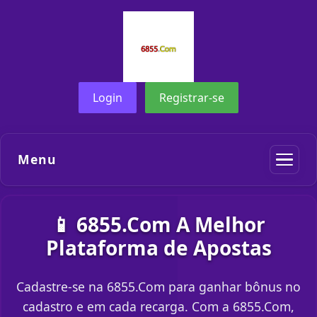
Login
Registrar-se
Menu
📱 6855.Com A Melhor
Plataforma de Apostas
Cadastre-se na 6855.Com para ganhar bônus no
cadastro e em cada recarga. Com a 6855.Com,