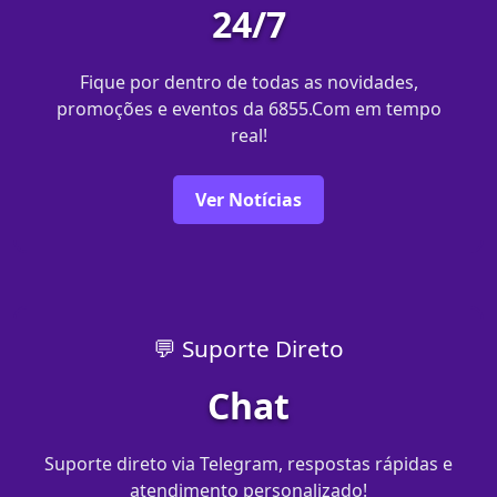
24/7
Fique por dentro de todas as novidades,
promoções e eventos da 6855.Com em tempo
real!
Ver Notícias
💬 Suporte Direto
Chat
Suporte direto via Telegram, respostas rápidas e
atendimento personalizado!