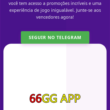
você tem acesso a promoções incríveis e uma
experiência de jogo inigualável. Junte-se aos
vencedores agora!
SEGUIR NO TELEGRAM