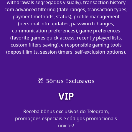
withdrawals segregados visually), transaction history
com advanced filtering (date ranges, transaction types,
payment methods, status), profile management
(personal info updates, password changes,
communication preferences), game preferences
(favorite games quick access, recently played lists,
custom filters saving), e responsible gaming tools
(deposit limits, session timers, self-exclusion options).
🎁 Bônus Exclusivos
VIP
Receba bônus exclusivos do Telegram,
promoções especiais e códigos promocionais
únicos!