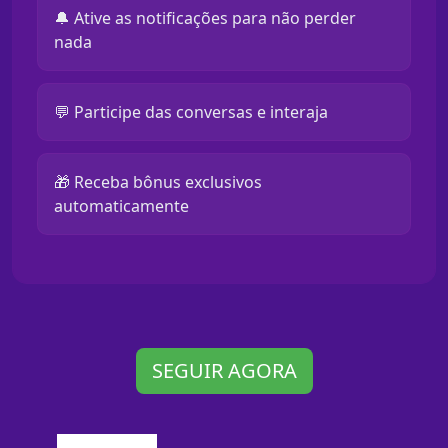
🔔 Ative as notificações para não perder
nada
💬 Participe das conversas e interaja
🎁 Receba bônus exclusivos
automaticamente
SEGUIR AGORA