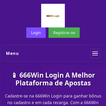
Login
Registrar-se
Menu
📱 666Win Login A Melhor
Plataforma de Apostas
Cadastre-se na 666Win Login para ganhar bônus
no cadastro e em cada recarga. Com a 666Win