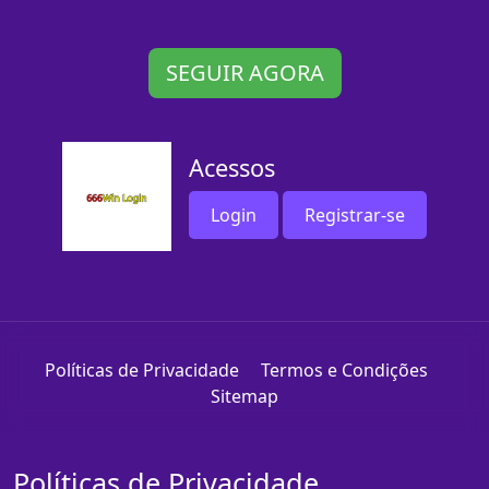
SEGUIR AGORA
Acessos
Login
Registrar-se
Políticas de Privacidade
Termos e Condições
Sitemap
Políticas de Privacidade