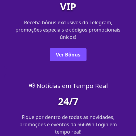
VIP
Receba bônus exclusivos do Telegram,
promoções especiais e códigos promocionais
únicos!
Ver Bônus
📢 Notícias em Tempo Real
24/7
Fique por dentro de todas as novidades,
promoções e eventos da 666Win Login em
tempo real!