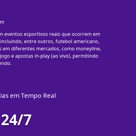
am
em eventos esportivos reais que ocorrem em
ncluindo, entre outros, futebol americano,
stas em diferentes mercados, como moneyline,
ogo e apostas in-play (ao vivo), permitindo
endo.
cias em Tempo Real
24/7