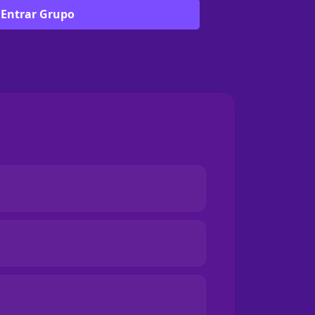
Entrar Grupo