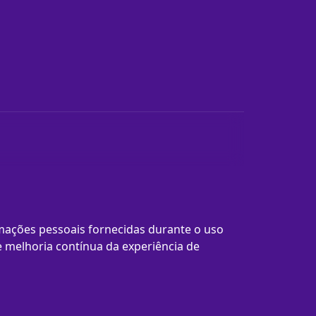
rmações pessoais fornecidas durante o uso
e melhoria contínua da experiência de