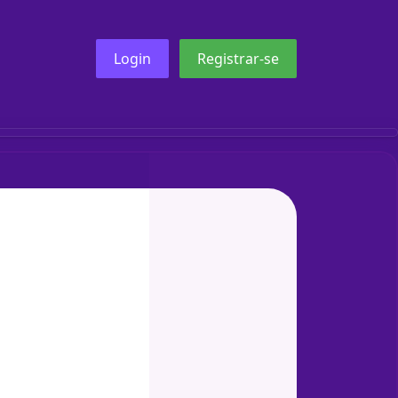
Login
Registrar-se