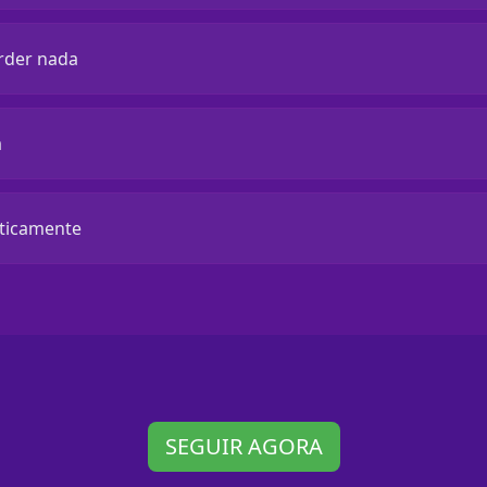
erder nada
a
aticamente
SEGUIR AGORA