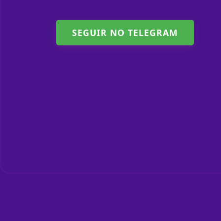
SEGUIR NO TELEGRAM