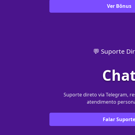
Ver Bônus
💬 Suporte Di
Cha
Suporte direto via Telegram, r
atendimento persona
Falar Suport