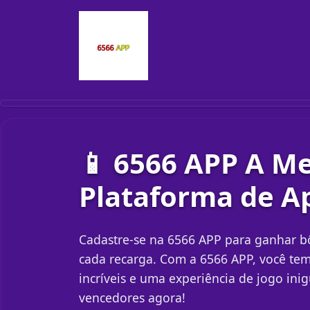
📱 6566 APP A M
Plataforma de A
Cadastre-se na 6566 APP para ganhar b
cada recarga. Com a 6566 APP, você te
incríveis e uma experiência de jogo inig
vencedores agora!