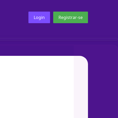
Login
Registrar-se