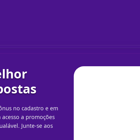
elhor
postas
ônus no cadastro e em
m acesso a promoções
ualável. Junte-se aos