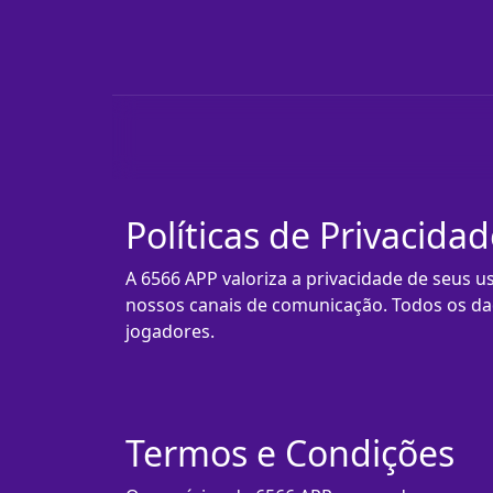
Políticas de Privacida
A 6566 APP valoriza a privacidade de seus 
nossos canais de comunicação. Todos os dad
jogadores.
Termos e Condições