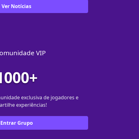
Ver Notícias
Comunidade VIP
1000+
unidade exclusiva de jogadores e
rtilhe experiências!
Entrar Grupo