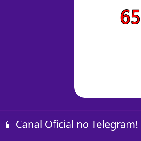
📱 Canal Oficial no Telegram!