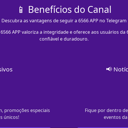
📱 Benefícios do Canal
Descubra as vantagens de seguir a 6566 APP no Telegram
 6566 APP valoriza a integridade e oferece aos usuários da
confiável e duradouro.
sivos
📢 Notí
m, promoções especiais
Fique por dentro d
s únicos!
eventos da