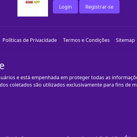
Login
Registrar-se
Políticas de Privacidade
Termos e Condições
Sitemap
de
usuários e está empenhada em proteger todas as informaçõ
os coletados são utilizados exclusivamente para fins de m