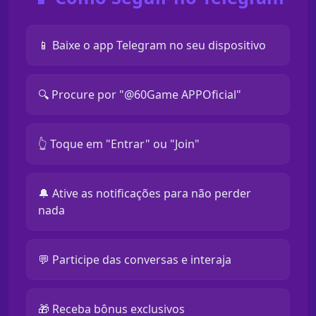
📱 Baixe o app Telegram no seu dispositivo
🔍 Procure por "@60Game APPOficial"
👆 Toque em "Entrar" ou "Join"
🔔 Ative as notificações para não perder
nada
💬 Participe das conversas e interaja
🎁 Receba bônus exclusivos