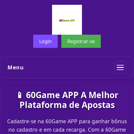
Login
Registrar-se
Menu
📱 60Game APP A Melhor
Plataforma de Apostas
Cadastre-se na 60Game APP para ganhar bônus
no cadastro e em cada recarga. Com a 60Game