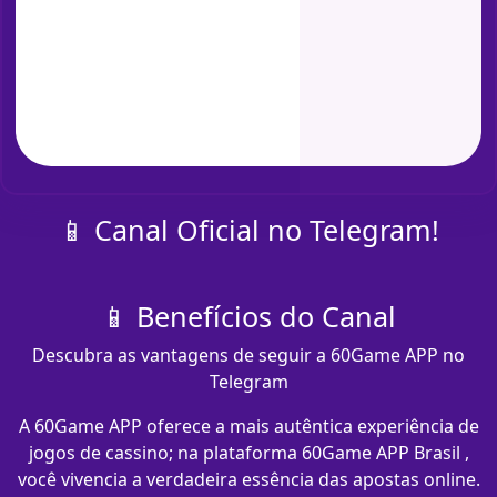
📱 Canal Oficial no Telegram!
📱 Benefícios do Canal
Descubra as vantagens de seguir a 60Game APP no
Telegram
A 60Game APP oferece a mais autêntica experiência de
jogos de cassino; na plataforma 60Game APP Brasil ,
você vivencia a verdadeira essência das apostas online.