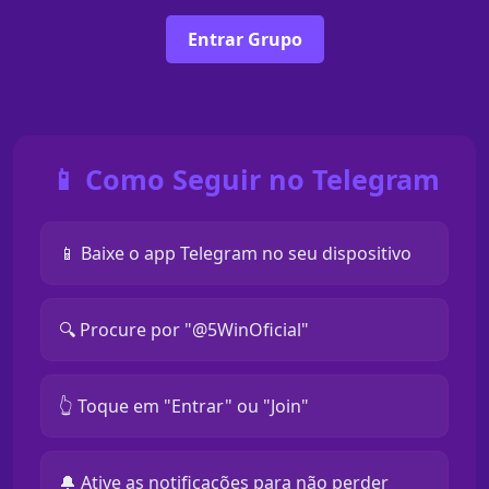
Entrar Grupo
📱 Como Seguir no Telegram
📱 Baixe o app Telegram no seu dispositivo
🔍 Procure por "@5WinOficial"
👆 Toque em "Entrar" ou "Join"
🔔 Ative as notificações para não perder