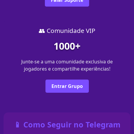
Falar Suporte
👥 Comunidade VIP
1000+
Junte-se a uma comunidade exclusiva de
jogadores e compartilhe experiências!
Entrar Grupo
📱 Como Seguir no Telegram