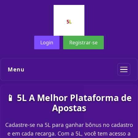
Login
Registrar-se
Menu
📱 5L A Melhor Plataforma de
Apostas
Cadastre-se na 5L para ganhar bônus no cadastro
e em cada recarga. Com a 5L, você tem acesso a