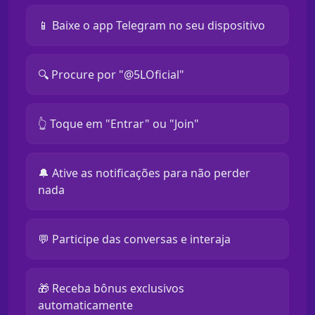
📱 Baixe o app Telegram no seu dispositivo
🔍 Procure por "@5LOficial"
👆 Toque em "Entrar" ou "Join"
🔔 Ative as notificações para não perder
nada
💬 Participe das conversas e interaja
🎁 Receba bônus exclusivos
automaticamente