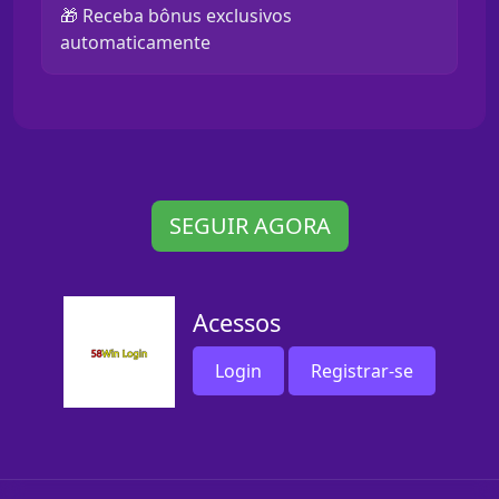
🎁 Receba bônus exclusivos
automaticamente
SEGUIR AGORA
Acessos
Login
Registrar-se