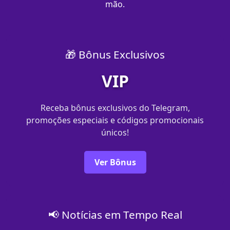
mão.
🎁 Bônus Exclusivos
VIP
Receba bônus exclusivos do Telegram,
promoções especiais e códigos promocionais
únicos!
Ver Bônus
📢 Notícias em Tempo Real