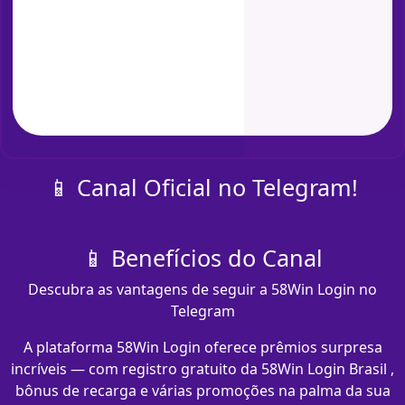
📱 Canal Oficial no Telegram!
📱 Benefícios do Canal
Descubra as vantagens de seguir a 58Win Login no
Telegram
A plataforma 58Win Login oferece prêmios surpresa
incríveis — com registro gratuito da 58Win Login Brasil ,
bônus de recarga e várias promoções na palma da sua