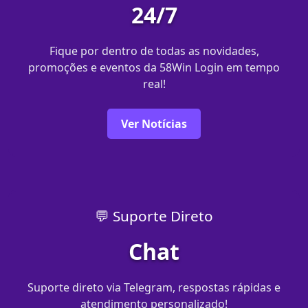
24/7
Fique por dentro de todas as novidades,
promoções e eventos da 58Win Login em tempo
real!
Ver Notícias
💬 Suporte Direto
Chat
Suporte direto via Telegram, respostas rápidas e
atendimento personalizado!