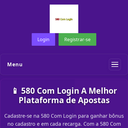
Login
Registrar-se
Menu
📱 580 Com Login A Melhor
Plataforma de Apostas
Cadastre-se na 580 Com Login para ganhar bônus
no cadastro e em cada recarga. Com a 580 Com