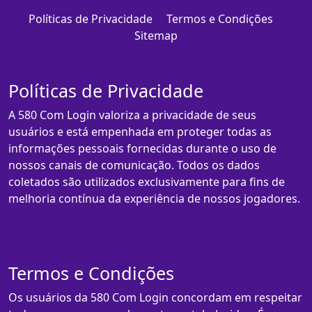
Políticas de Privacidade
Termos e Condições
Sitemap
Políticas de Privacidade
A 580 Com Login valoriza a privacidade de seus
usuários e está empenhada em proteger todas as
informações pessoais fornecidas durante o uso de
nossos canais de comunicação. Todos os dados
coletados são utilizados exclusivamente para fins de
melhoria contínua da experiência de nossos jogadores.
Termos e Condições
Os usuários da 580 Com Login concordam em respeitar