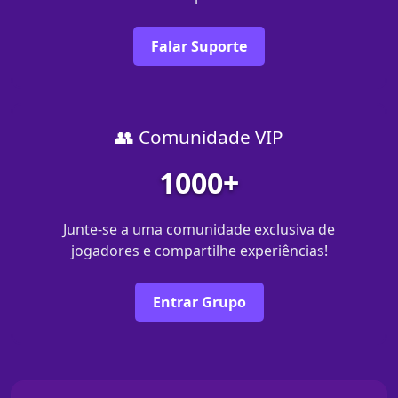
Falar Suporte
👥 Comunidade VIP
1000+
Junte-se a uma comunidade exclusiva de
jogadores e compartilhe experiências!
Entrar Grupo