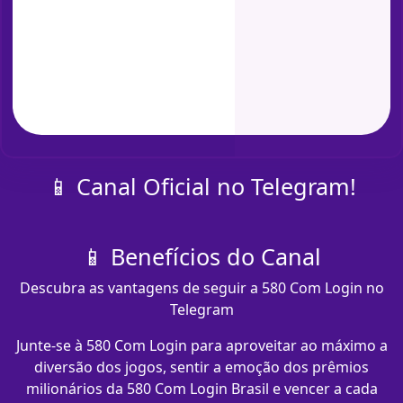
📱 Canal Oficial no Telegram!
📱 Benefícios do Canal
Descubra as vantagens de seguir a 580 Com Login no
Telegram
Junte-se à 580 Com Login para aproveitar ao máximo a
diversão dos jogos, sentir a emoção dos prêmios
milionários da 580 Com Login Brasil e vencer a cada