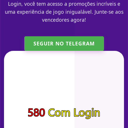
Login, você tem acesso a promoções incríveis e
uma experiência de jogo inigualável. Junte-se aos
vencedores agora!
SEGUIR NO TELEGRAM