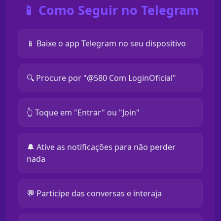
📱 Como Seguir no Telegram
📱 Baixe o app Telegram no seu dispositivo
🔍 Procure por "@580 Com LoginOficial"
👆 Toque em "Entrar" ou "Join"
🔔 Ative as notificações para não perder
nada
💬 Participe das conversas e interaja