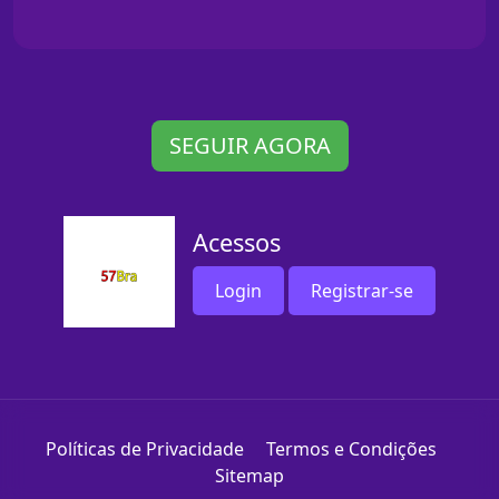
SEGUIR AGORA
Acessos
Login
Registrar-se
Políticas de Privacidade
Termos e Condições
Sitemap