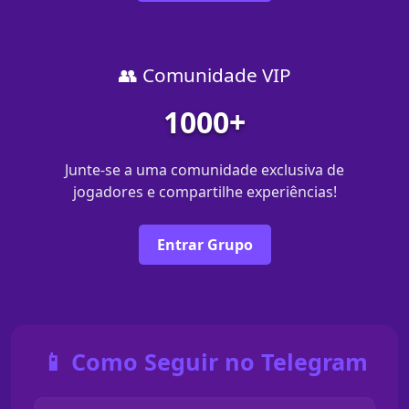
👥 Comunidade VIP
1000+
Junte-se a uma comunidade exclusiva de
jogadores e compartilhe experiências!
Entrar Grupo
📱 Como Seguir no Telegram