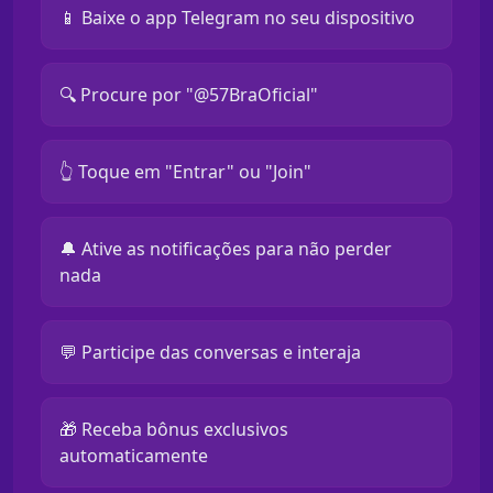
📱 Baixe o app Telegram no seu dispositivo
🔍 Procure por "@57BraOficial"
👆 Toque em "Entrar" ou "Join"
🔔 Ative as notificações para não perder
nada
💬 Participe das conversas e interaja
🎁 Receba bônus exclusivos
automaticamente