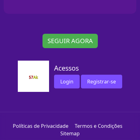
SEGUIR AGORA
Acessos
Login
Registrar-se
Políticas de Privacidade
Termos e Condições
Sitemap