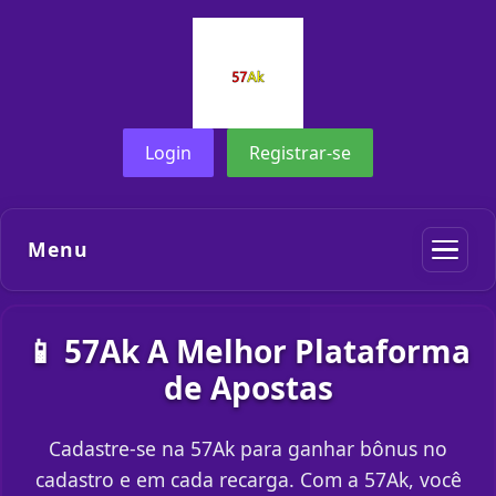
Login
Registrar-se
Menu
📱 57Ak A Melhor Plataforma
de Apostas
Cadastre-se na 57Ak para ganhar bônus no
cadastro e em cada recarga. Com a 57Ak, você