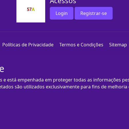
Acessos
Login
Registrar-se
Políticas de Privacidade
Termos e Condições
Sitemap
de
ios e está empenhada em proteger todas as informações pe
tados são utilizados exclusivamente para fins de melhoria