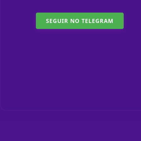
SEGUIR NO TELEGRAM