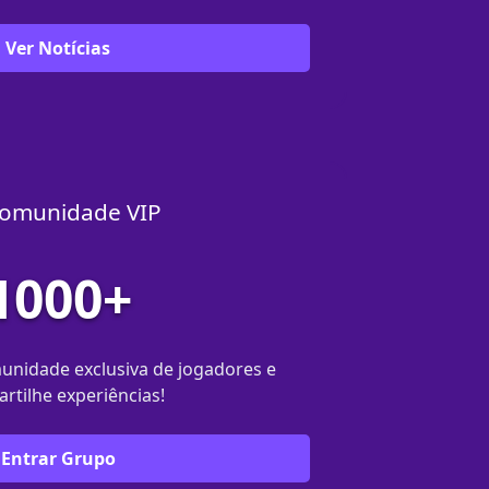
Ver Notícias
Comunidade VIP
1000+
unidade exclusiva de jogadores e
rtilhe experiências!
Entrar Grupo