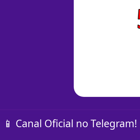
📱 Canal Oficial no Telegram!