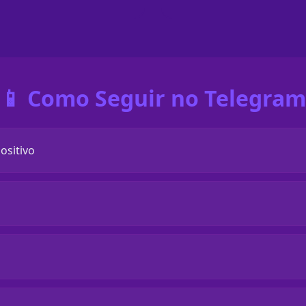
📱 Como Seguir no Telegram
ositivo