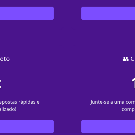
reto
👥 
t
espostas rápidas e
Junte-se a uma com
lizado!
compa
e