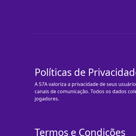
Políticas de Privacida
A 57A valoriza a privacidade de seus usuár
canais de comunicação. Todos os dados cole
jogadores.
Termos e Condições